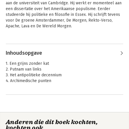
aan de universiteit van Cambridge. Hij werkt er momenteel aan 
een dissertatie over het Amerikaanse populisme. Eerder 
studeerde hij politieke en filosofie in Essex. Hij schrijft tevens 
voor De groene Amsterdammer, De Morgen, Rekto-Verso, 
Apache, Lava en De Wereld Morgen.
Andere boeken door Anton Jäger
Inhoudsopgave
1. Een grijns zonder kat
2. Putnam van links
3. Het antipolitieke decennium
4. Archimedische punten
Noten
Dankwoord en tekstverantwoording
Kleine anti-
Anderen die dit boek kochten,
geschiedenis van
het populisme
kochten ook