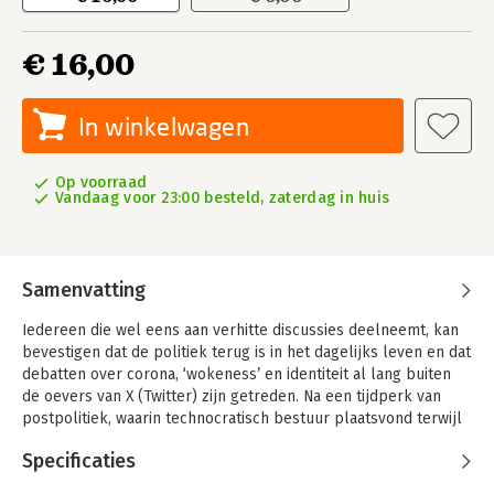
€ 16,00
In winkelwagen
Op voorraad
Vandaag voor 23:00 besteld, zaterdag in huis
Samenvatting
Iedereen die wel eens aan verhitte discussies deelneemt, kan
bevestigen dat de politiek terug is in het dagelijks leven en dat
debatten over corona, ‘wokeness’ en identiteit al lang buiten
de oevers van X (Twitter) zijn getreden. Na een tijdperk van
postpolitiek, waarin technocratisch bestuur plaatsvond terwijl
burgers hooguit vanaf de bank commentaar konden leverden,
Specificaties
staat inmiddels bijna álles onder politieke hoogspanning.