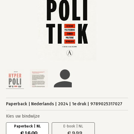
Paperback
Nederlands
2024
1e druk
9789025317027
Kies uw bindwijze
Paperback | NL
E-book | NL
€ 16,00
€ 9,99