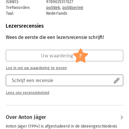
Anton Jäger muntte hiervoor de term ‘hyperpolitiek’. Hij merkt
ISBN13:
9789025317027
op dat golven van opwinding zich zelden vertalen in
Trefwoorden:
politiek
,
politisering
collectieve daden: politisering resulteert niet in politieke actie.
Taal:
Nederlands
Volgens Jäger is dit het gevolg van digitale eenzaamheid,
Bindwijze:
paperback
waardoor mensen niet langer via de klassieke instituties zoals
Aantal pagina's:
144
Lezersrecensies
partijen en vakbonden betrokken zijn bij het politieke proces.
Uitgever:
Athenaeum Uitgeverij
Druk:
1
Wees de eerste die een lezersrecensie schrijft!
Verschijningsdatum:
16-4-2024
Hoofdrubriek:
Mens en maatschappij
?
Uw waardering
Jongbloed:
Diversen
Log in om uw waardering te geven
Schrijf een recensie
Lees ons recensiebeleid
Over Anton Jäger
Anton Jäger (1994) is afgestudeerd in de ideeëngeschiedenis 