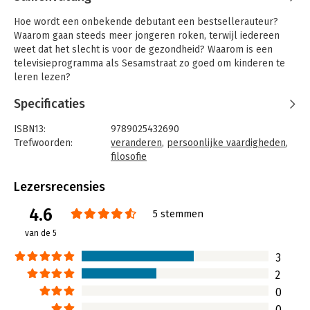
Hoe wordt een onbekende debutant een bestsellerauteur?
Waarom gaan steeds meer jongeren roken, terwijl iedereen
weet dat het slecht is voor de gezondheid? Waarom is een
televisieprogramma als Sesamstraat zo goed om kinderen te
leren lezen?
Malcom Gladwell onderzoekt warom grote veranderingen vaak
Specificaties
zo plotseling beginnen. Ideeën, gedrag, meningen en
producten verspreiden zich als ziektes. Zoals één zieke een
ISBN13:
9789025432690
griepepidemie kan starten, zo kan één graffitimaker de
Trefwoorden:
veranderen
,
persoonlijke vaardigheden
,
criminaliteit doen toenemen of één tevreden klant de lege
filosofie
tafels in een restaurant vullen.
Taal:
Nederlands
'Het beslissende moment' leest als een avonturenverhaal vol
Bindwijze:
paperback
Lezersrecensies
aanstekelijk enthousiasme over de macht van nieuwe ideeën,
Aantal pagina's:
238
en met een hoopvolle boodschap: één creatieve persoon kan
4.6
Uitgever:
Uitgeverij Contact
5 stemmen
de wereld veranderen.
Druk:
5
van de 5
Hoofdrubriek:
Persoonlijke effectiviteit
3
2
0
0