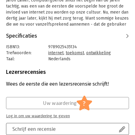
Jaron Lanier, computergoeroe sinds het begin van de jaren
tachtig, was een van de eersten die voorspelde hoe groot de
invloed van internet zou worden op onze cultuur. Nu, meer dan
dertig jaar later, kijkt hij met zorg terug. Want sommige keuzes
die we nu voor vanzelfsprekend aannemen - dat de gebruiker
van internet anoniem is bijvoorbeeld - zijn door programmeurs
Specificaties
gemaakt toen de gevolgen niet waren te overzien. En nu zitten
we ermee: met onoverzichtelijke discussies vol gescheld,
ISBN13:
9789025435134
intimidatie op sociale netwerken, diefstal van bestanden, en
Trefwoorden:
internet
,
toekomst
,
ontwikkeling
steeds meer websites die inbreuk maken op privacy.
Taal:
Nederlands
De mens moet weer belangrijker worden dan de techniek:
Bindwijze:
paperback
'Nee, je bent geen gadget' is een bezield pleidooi voor het
Aantal pagina's:
271
Lezersrecensies
individu van een auteur die als geen ander begrijpt wat
Uitgever:
Atlas-Contact
technologie voor ons kan betekenen.
Druk:
1
Wees de eerste die een lezersrecensie schrijft!
Verschijningsdatum:
1-12-2010
Hoofdrubriek:
Mens en maatschappij
?
Uw waardering
Log in om uw waardering te geven
Schrijf een recensie