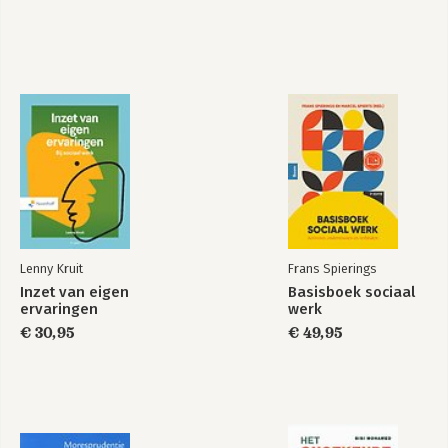
om je sociale-
Future?
media-accounts nu
meteen te
verwijderen
Bekijk alle boeken
Lenny Kruit
Frans Spierings
Inzet van eigen
Basisboek sociaal
ervaringen
werk
€ 30,95
€ 49,95