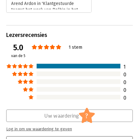
Arend Ardon in 'Klantgestuurde
teams' het werk van Belbin in het
geheel niet besprak.
Lees verder
Lezersrecensies
5.0
1 stem
van de 5
1
0
0
0
0
?
Uw waardering
Log in om uw waardering te geven