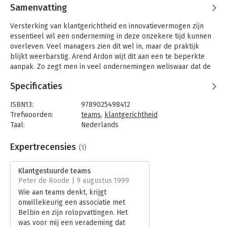
Samenvatting
Versterking van klantgerichtheid en innovatievermogen zijn
essentieel wil een onderneming in deze onzekere tijd kunnen
overleven. Veel managers zien dit wel in, maar de praktijk
blijkt weerbarstig. Arend Ardon wijt dit aan een te beperkte
aanpak. Zo zegt men in veel ondernemingen weliswaar dat de
klant belangrijk is, maar beslist de baas uiteindelijk wat er gaat
Specificaties
gebeuren. Zo wordt het werkelijke
verantwoordelijkheidsgevoel voor de klant ondermijnd.
ISBN13:
9789025498412
In 'Klantgestuurde teams' vindt u een integrale aanpak
Trefwoorden:
teams
,
klantgerichtheid
waarmee u de klant daadwerkelijk invloed geeft. Kern daarvan
Taal:
Nederlands
vormen de klantgestuurde teams: teams met eigen
Bindwijze:
paperback
verantwoordelijkheid voor hun klanten; teams die door hun
Aantal pagina's:
213
Expertrecensies
(1)
intensieve klantencontact continu kunnen inspelen op
Uitgever:
Business Contact
gewenste verbeteringen. Ardon beschrijft de verstrekkende
Druk:
1
gevolgen van zulke teams voor organisatie-ontwerp, besturing
Klantgestuurde teams
Hoofdrubriek:
Marketing
van de organisatie en ontwikkeling van de medewerkers, en
Peter de Roode | 9 augustus 1999
gaat in op de mogelijkheden van communicatie- en
Wie aan teams denkt, krijgt
informatietechnologie. De vele aansprekende voorbeelden
onwillekeurig een associatie met
laten zien hoe u de adviezen kunt toepassen in uw eigen
Belbin en zijn rolopvattingen. Het
organisatie.
was voor mij een verademing dat