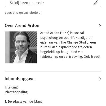
Schrijf een recensie
Lees ons recensiebeleid
Over Arend Ardon
Arend Ardon (1967) is sociaal 
psycholoog en bedrijfskundige en 
eigenaar van The Change Studio, een 
bureau dat inspirerende trajecten 
begeleidt op het gebied van 
leiderschap en vernieuwing. Ook treedt 
hij op als spreker en is hij als 
kerndocent aan diverse business 
Andere boeken door Arend Ardon
schools verbonden.

Inhoudsopgave
Hij doceert aan diverse business 
schools, onder meer als kerndocent 
Inleiding
aan de School of Business and 
Plaatsbepaling
Economics van de Maastricht University. 
Zijn onderzoek, waarop hij in 2009 
1. De plaats van de klant
promoveerde aan de VU in Amsterdam, 