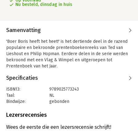
Op voorraad
Nu besteld, dinsdag in huis
Samenvatting
'Boer Boris heeft het heet!' is het dertiende deel in de razend
populaire en bekroonde prentenboekenreeks van Ted van
Lieshout en Philip Hopman. Eerdere delen in de serie werden
bekroond met een Vlag & Wimpel en uitgeroepen tot
Prentenboek van het Jaar.
Boer Boris heeft het heet! Maar de schapen in hun dikke
Specificaties
wollen jas hebben het nog veel heter. Het is midden in de
zomer en Boer Boris moet iets doen! Hij helpt de schapen uit
ISBN13:
9789025773243
hun warme jasjes. Al die wol is ideaal voor het maken van dikke
Taal:
NL
truien en mutsen. En die komen misschien beter van pas dan je
Bindwijze:
gebonden
denkt... Voor lezers vanaf 3 jaar.
Aantal pagina's:
32
Uitgever:
Gottmer
Lezersrecensies
Ted van Lieshout heeft een enorm en veelvuldig bekroond
Druk:
1
oeuvre op zijn naam staan, maar voor heel jonge kinderen
Verschijningsdatum:
3-6-2020
Wees de eerste die een lezersrecensie schrijft!
schreef hij nog maar weinig. Met 'Boer Boris' bewijst hij dat hij
ook dat uitstekend kan: hij weet precies die dingen te