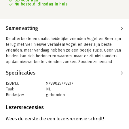
Op voorraad
Nu besteld, dinsdag in huis
Samenvatting
De allerbeste en onafscheidelijke vrienden Vogel en Beer zijn
terug met vier nieuwe verhalen! Vogel en Beer zijn beste
vrienden, maar vandaag hebben ze een beetje ruzie. Geen van
beiden kan zich herinneren waarom, maar er zit niets anders
op dan nieuwe beste vrienden zoeken. Zouden ze iemand
kunnen vinden met wie ze net zo veel delen als met elkaar?
Specificaties
Jarvis, de getalenteerde Britse prentenboekenmaker, brengt
met veel humor een ode aan kleine avonturen en vriendschap.
ISBN13:
9789025778217
Zijn levendige, speelse illustraties bezitten een unieke
Taal:
NL
charme, en zijn boeken zitten vol vrolijke personages en
Bindwijze:
gebonden
kleurrijke werelden.
Aantal pagina's:
64
Uitgever:
Gottmer
Lezersrecensies
Het eerste voorleesboek over Vogel en Beer, 'De picknick en
Druk:
1
andere verhalen' werd jubelend ontvangen door de
Verschijningsdatum:
16-10-2024
Wees de eerste die een lezersrecensie schrijft!
Nederlandse pers: 'De Vogel en Beer-verhalen van Jarvis
roepen een grote glimlach op' (Trouw) en 'Vogel en Beer heeft