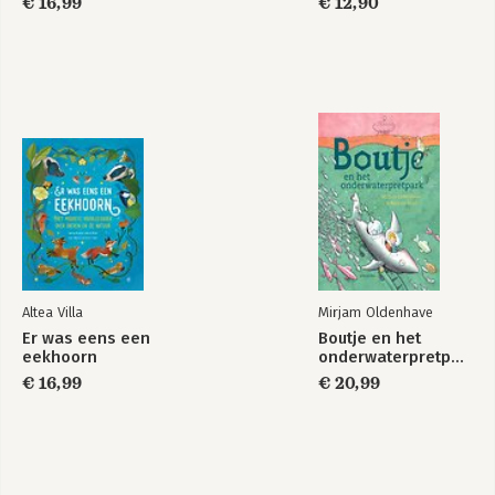
€ 16,99
€ 12,90
Altea Villa
Mirjam Oldenhave
Er was eens een
Boutje en het
eekhoorn
onderwaterpretpark
€ 16,99
€ 20,99