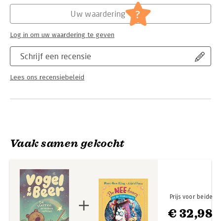
Hoofdrubriek:
Jeugd
de allure van een klassieker' (Het Parool). Ook het tweede
Serie:
Vogel en Beer
?
Uw waardering
deel van Vogel en Beer, 'De sterren en andere verhalen', is
vertaald door Tjibbe Veldkamp. Dit boek kun je voorlezen aan
Log in om uw waardering te geven
kinderen van 5 jaar en ouder.
Schrijf een recensie
Lees ons recensiebeleid
Vaak samen gekocht
Prijs voor beide
€ 32,98