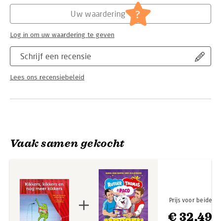
of meer leesgenoten en een enthousiast publiek. En wat krijg
Hoofdrubriek:
Jeugd
je dan? Een welverdiend applaus! Geschikt voor lezers vanaf 8
Serie:
Theaterlezen
?
Uw waardering
jaar.
Log in om uw waardering te geven
Nog niet uitgespeeld? Lees ook eens 'Verkeerd verbonden'.
Schrijf een recensie
Lees ons recensiebeleid
Vaak samen gekocht
Prijs voor beide
€ 32,49