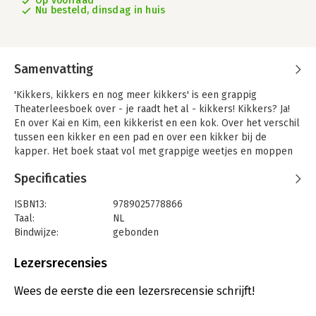
Op voorraad
Nu besteld, dinsdag in huis
Samenvatting
'Kikkers, kikkers en nog meer kikkers' is een grappig
Theaterleesboek over - je raadt het al - kikkers! Kikkers? Ja!
En over Kai en Kim, een kikkerist en een kok. Over het verschil
tussen een kikker en een pad en over een kikker bij de
kapper. Het boek staat vol met grappige weetjes en moppen
over de groene glibbers. Dit deel van de Theaterlezenreeks is
Specificaties
van de handen succesvolle (kinder)boekenmakers Erik van Os
en Elle van Lieshout en de vrolijke illustraties zijn van Lars
ISBN13:
9789025778866
Deltrap (o.a. bekend van de serie 'Blitz!').
Taal:
NL
Theaterlezen doe je samen met anderen, hardop. Neem om de
Bindwijze:
gebonden
beurt een stukje voor je rekening en beleef samen met je
Aantal pagina's:
128
klasgenoten, juf of meester, ouders, grootouders of zelfs je
Uitgever:
Gottmer
Lezersrecensies
buren een onvergetelijke theaterleeservaring. Of je nu op
Druk:
1
school, de camping, een feestje of gewoon gezellig thuis op de
Verschijningsdatum:
4-9-2023
Wees de eerste die een lezersrecensie schrijft!
bank zit. Het enige wat je nodig hebt, is dit boek, je stem, één