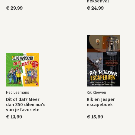
heksenval
€ 29,99
€ 24,99
Hec Leemans
Rik Kleeven
Dit of dat? Meer
Rik en Jesper
dan 350 dilemma's
escapeboek
van je favoriete
voetbalploeg
€ 13,99
€ 15,99