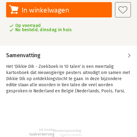
In winkelwagen
Op voorraad
Nu besteld, dinsdag in huis
Samenvatting
Het 'Dikkie Dik - Zoekboek in 10 talen' is een meertalig
kartonboek dat nieuwsgierige peuters uitnodigt om samen met
Dikkie Dik op ontdekkingstocht te gaan. In deze bijzondere
editie staan alle woorden in tien talen die veel worden
gesproken in Nederland en België (Nederlands, Pools, Farsi,
Spaans, Oekraïens, Engels, Arabisch, Turks, Tigrinya en
Chinees).
Kinderen hebben ouders, verzorgers, meesters en juffen nodig
die hen in hun moedertaal vertellen hoe alles heet. In het
'Dikkie Dik - Zoekboek in 10 talen' kunnen ze tijdens het
jet boeke
kleuteropvoeding
zoeken handige woorden en concepten leren. Oplettende
taalverwerving
tweetalig opvoeden