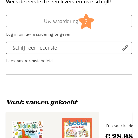
Verschijningsdatum:
21-8-2024
Wees de eerste die een lezersrecensie schrijft!
Hoofdrubriek:
Jeugd
Serie:
Dikkie Dik
?
Uw waardering
Log in om uw waardering te geven
Schrijf een recensie
Lees ons recensiebeleid
Vaak samen gekocht
Prijs voor beide
€ 28,98