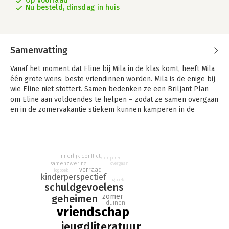
Op voorraad
Nu besteld, dinsdag in huis
Samenvatting
Vanaf het moment dat Eline bij Mila in de klas komt, heeft Mila
één grote wens: beste vriendinnen worden. Mila is de enige bij
wie Eline niet stottert. Samen bedenken ze een Briljant Plan
om Eline aan voldoendes te helpen – zodat ze samen overgaan
en in de zomervakantie stiekem kunnen kamperen in de
Verboden Duinen. Maar alles loopt anders dan ze dachten…
Uiteindelijk ziet Mila nog maar één oplossing: verdwijnen, naar
die Verboden Duinen waar niemand haar ooit zal vinden.
innerlijk conflict
kamperen
samenzwering
overgaan
verraad
logboek
kinderperspectief
logboek
schuldgevoelens
zomer
geheimen
duinen
vriendschap
jeugdliteratuur