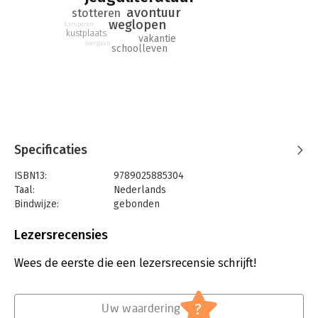
avontuur
stotteren
weglopen
kamperen
kustplaats
vakantie
overgaan
schoolleven
Specificaties
ISBN13:
9789025885304
Taal:
Nederlands
Bindwijze:
gebonden
Aantal pagina's:
216
Uitgever:
Leopold B.V.
Lezersrecensies
Druk:
1
Verschijningsdatum:
6-9-2023
Wees de eerste die een lezersrecensie schrijft!
Hoofdrubriek:
Jeugd
?
Uw waardering