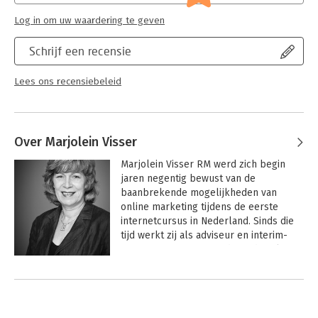
Log in om uw waardering te geven
Schrijf een recensie
Lees ons recensiebeleid
Over Marjolein Visser
Marjolein Visser RM werd zich begin 
jaren negentig bewust van de 
baanbrekende mogelijkheden van 
online marketing tijdens de eerste 
internetcursus in Nederland. Sinds die 
tijd werkt zij als adviseur en interim-
manager gepassioneerd aan digitale 
innovatie van businessmodellen en het 
Andere boeken door Marjolein
optimaliseren van de ROI van 
Visser
marketing.
