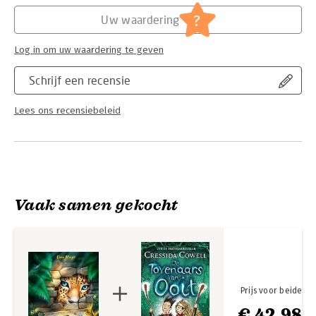
Hoofdrubriek:
Jeugd
doorlezen. Dit boek heeft alle ingrediënten om een schot in de
Serie:
Eiland van de magische dieren
?
Uw waardering
roos te zijn voor kinderen.’ – Stoerleesvoer.nl
Log in om uw waardering te geven
Schrijf een recensie
Lees ons recensiebeleid
Vaak samen gekocht
Prijs voor beide
€ 42,98