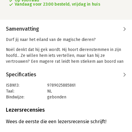
Op voorraad
Vandaag voor 23:00 besteld, vrijdag in huis
Samenvatting
Durf jij naar het eiland van de magische dieren?
Noël denkt dat hij gek wordt. Hij hoort dierenstemmen in zijn
hoofd... Ze willen hem iets vertellen, maar kan hij ze
vertrouwen? Een magere rat leidt hem stiekem aan boord van
een containerschip. Dat is het begin van een
levensgevaarlijke reis naar het geheime eiland van
Specificaties
de magische dieren. Daar blijkt dat Noël een groot talent heeft
– maar eerst moet hij daarmee leren omgaan. Een vogelspin
ISBN13:
9789025885861
en een giftige schorpioen maken hem wegwijs. Maar er zijn
Taal:
NL
meer kinderen uitgenodigd op het eiland en de concurrentie is
Bindwijze:
gebonden
moordend. Noël kan niet terug naar huis, hij móét winnen.
Aantal pagina's:
256
Overleeft hij de beproevingen en gevaren op het verborgen
Uitgever:
Leopold
Lezersrecensies
eiland?
Druk:
1
Verschijningsdatum:
17-11-2023
Wees de eerste die een lezersrecensie schrijft!
‘Wow! Wat een goed, fantasievol verhaal. Spannende avonturen,
tomeloze fantasie en veel cliffhangers waardoor je steeds wilt