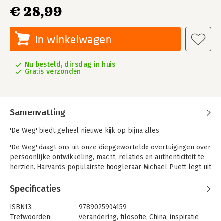
€ 28,99
In winkelwagen
Nu besteld, dinsdag in huis
Gratis verzonden
Samenvatting
'De Weg' biedt geheel nieuwe kijk op bijna alles
'De Weg' daagt ons uit onze diepgewortelde overtuigingen over
persoonlijke ontwikkeling, macht, relaties en authenticiteit te
herzien. Harvards populairste hoogleraar Michael Puett legt uit
wat zes oude Chinese filosofen, onder wie Confucius en Lao Tzi,
over deze thema’s te vertellen hebben. Daarbij gebruikt hij
Specificaties
voorbeelden van mensen uit de 21e eeuw, die met zichzelf,
werk, opvoeding en relaties worstelen.
ISBN13:
9789025904159
Trefwoorden:
verandering
,
filosofie
,
China
,
inspiratie