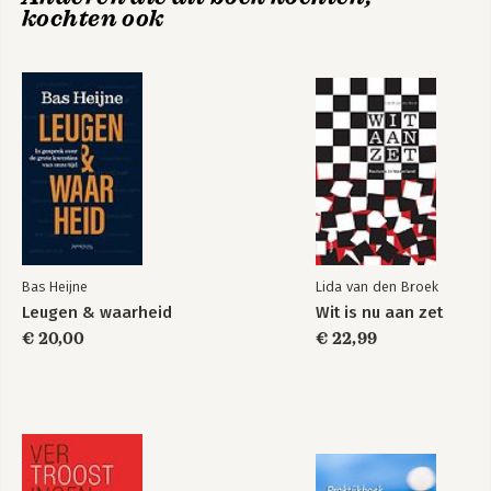
kochten ook
8. Over menselijkheid: Xun Zi en de ordening van de wereld
9. Het tijdperk van mogelijkheden
Dankbetuiging
Bronnen en aanbevolen literatuur
Over de auteurs
Bas Heijne
Lida van den Broek
Leugen & waarheid
Wit is nu aan zet
€ 20,00
€ 22,99