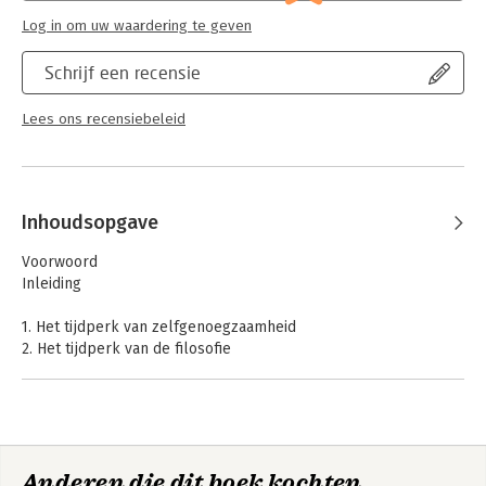
Lees verder
Log in om uw waardering te geven
Schrijf een recensie
Lees ons recensiebeleid
Inhoudsopgave
Voorwoord
Inleiding
1. Het tijdperk van zelfgenoegzaamheid
2. Het tijdperk van de filosofie
3. Over relaties: Confucius en het alsof-ritueel
4. Over beslissingen: Mencius en de onberekenbare wereld
5. Over invloed: Lao Zi en de schepping van werelden
6. Over vitaliteit: de Innerlijke training en leven als een geest
7. Over spontaneïteit: Zhuang Zi en een transformerende
Anderen die dit boek kochten,
wereld