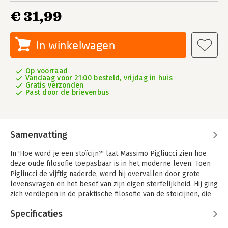
€ 31,99
In winkelwagen
Op voorraad
Vandaag voor 21:00 besteld, vrijdag in huis
Gratis verzonden
Past door de brievenbus
Samenvatting
In 'Hoe word je een stoïcijn?' laat Massimo Pigliucci zien hoe
deze oude filosofie toepasbaar is in het moderne leven. Toen
Pigliucci de vijftig naderde, werd hij overvallen door grote
levensvragen en het besef van zijn eigen sterfelijkheid. Hij ging
zich verdiepen in de praktische filosofie van de stoïcijnen, die
uitstekend past bij seculiere westerlingen. Ze leert je te
Specificaties
focussen op wat binnen je macht ligt en zo een zekere
gelijkmoedigheid te bereiken. Pigliucci combineert een