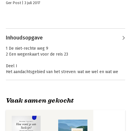
Ger Post
3 juli 2017
Inhoudsopgave
1 De niet-rechte weg 9
2 Een wegenkaart voor de reis 23
Deel I
Het aandachtsgebied van het streven: wat we wel en wat we
niet zouden moeten willen 33
3 Sommige dingen liggen in onze macht en andere niet 35
4 Leven volgens de natuur 51
5 Ballen met Socrates 65
Vaak samen gekocht
6 God of atomen? 79
Deel II
Het aandachtsgebied van het handelen: hoe we ons moeten
gedragen in de wereld 91
7 Alles draait om karakter (en deugdzaamheid) 93