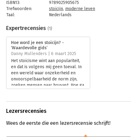
ISBN13:
9789025905675
glasheldere uitleg van deze tijdloze filosofie met persoonlijke
Trefwoorden:
stoïcijn
,
moderne leven
voorbeelden. Ten slotte formuleert hij twaalf leefregels voor
Taal:
Nederlands
de moderne stoïcijn.
Bindwijze:
paperback
Aantal pagina's:
288
Expertrecensies
(1)
Uitgever:
Ten Have
Druk:
10
Hoe word je een stoïcijn? -
Verschijningsdatum:
7-6-2017
‘Waardevolle gids’
Danny Mullenders | 6 maart 2025
Hoofdrubriek:
Filosofie
Het stoïcisme wint aan populariteit,
en dat is volgens mij geen toeval. In
een wereld waar onzekerheid en
onvoorspelbaarheid de norm zijn,
zoeken mensen naar houvast. Hoe ga
je om met tegenslag? Hoe behoud je
rust in moeilijke tijden? In Hoe word
je een stoïcijn? onderzoekt Massimo
Pigliucci deze en andere vragen.
Lezersrecensies
Lees verder
Wees de eerste die een lezersrecensie schrijft!