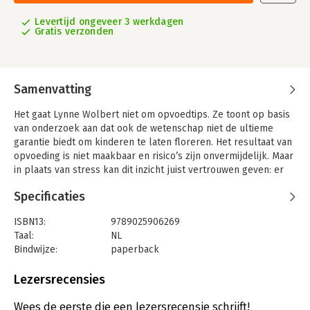
Levertijd ongeveer 3 werkdagen
Gratis verzonden
Samenvatting
Het gaat Lynne Wolbert niet om opvoedtips. Ze toont op basis
van onderzoek aan dat ook de wetenschap niet de ultieme
garantie biedt om kinderen te laten floreren. Het resultaat van
opvoeding is niet maakbaar en risico’s zijn onvermijdelijk. Maar
in plaats van stress kan dit inzicht juist vertrouwen geven: er
zit altijd speelruimte tussen wat de opvoeder doet en hoe het
Specificaties
kind reageert.
ISBN13:
9789025906269
Taal:
NL
Bindwijze:
paperback
Aantal pagina's:
208
Uitgever:
Ten Have
Lezersrecensies
Druk:
1
Verschijningsdatum:
3-7-2018
Wees de eerste die een lezersrecensie schrijft!