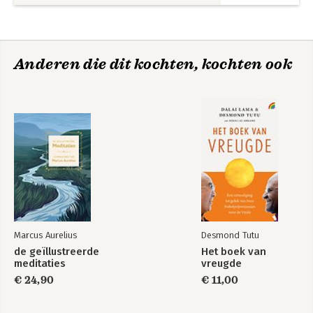
12 Kunnen we het niet wat constructiever oneens zijn? 309
Conclusie 353
Dankwoord 359
Noten 363
Anderen die dit kochten, kochten ook
Literatuur 421
The Righteous Mind
The Happiness
Register 449
Hypothesis
Verantwoording illustraties 463
Bekijk alle boeken
Marcus Aurelius
Desmond Tutu
de geïllustreerde
Het boek van
meditaties
vreugde
€ 24,90
€ 11,00