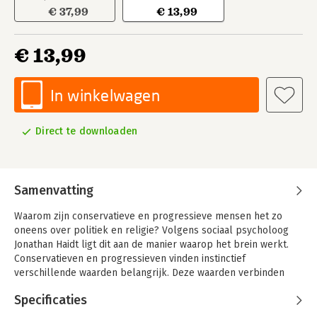
€ 37,99
€ 13,99
€ 13,99
In winkelwagen
Direct te downloaden
Samenvatting
Waarom zijn conservatieve en progressieve mensen het zo
oneens over politiek en religie? Volgens sociaal psycholoog
Jonathan Haidt ligt dit aan de manier waarop het brein werkt.
Conservatieven en progressieven vinden instinctief
verschillende waarden belangrijk. Deze waarden verbinden
ons met een gemeenschap, maar verblinden ons tegelijk voor
Specificaties
het standpunt van de ander. Volgens Haidt is kennis van dit
proces het begin om dichter bij elkaar te komen.