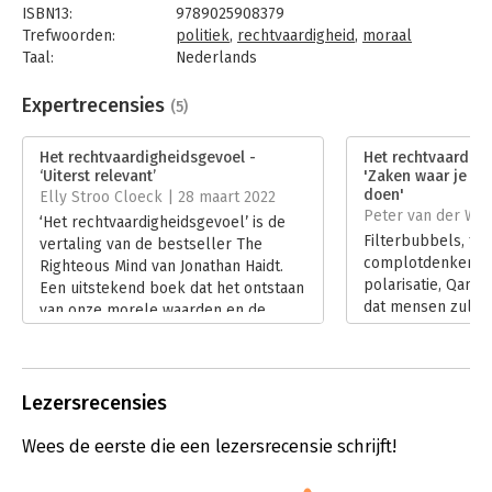
ISBN13:
9789025908379
Dit invloedrijke, nu al klassieke boek is voor het eerst in het
Trefwoorden:
politiek
,
rechtvaardigheid
,
moraal
Nederlands vertaald.
Taal:
Nederlands
Bindwijze:
e-book
"Dit boek heeft alles in zich om net zo’n klassieker te worden
Beveiliging:
watermerk
Expertrecensies
(5)
als 'Ons feilbare denken' van Daniel Kahneman." GRIETJE
Bestandsformaat:
epub
BRAAKSMA, NPO DE OCHTEND VAN 4
Uitgever:
Ten Have
Het rechtvaardigheidsgevoel -
Het rechtvaardigh
Verschijningsdatum:
26-1-2021
‘Uiterst relevant’
'Zaken waar je je
doen'
Elly Stroo Cloeck | 28 maart 2022
Hoofdrubriek:
Filosofie
Peter van der Wel
‘Het rechtvaardigheidsgevoel’ is de
Filterbubbels, fab
vertaling van de bestseller The
complotdenkers, p
Righteous Mind van Jonathan Haidt.
polarisatie, Qano
Een uitstekend boek dat het ontstaan
dat mensen zulke 
van onze morele waarden en de
verschillende opv
invloed van cultuur daarop, onder de
hebben over kwes
loep neemt. Veel wetenschappelijke
bijvoorbeeld immi
onderbouwing, vlot geschreven, en
klimaatveranderi
vol ‘WOW-wist-ik-niet’. Het heeft mijn
Lezersrecensies
Lees verder
gedachten over moraliteit, religie en
conservatieve politiek grondig
Wees de eerste die een lezersrecensie schrijft!
veranderd.
Lees verder