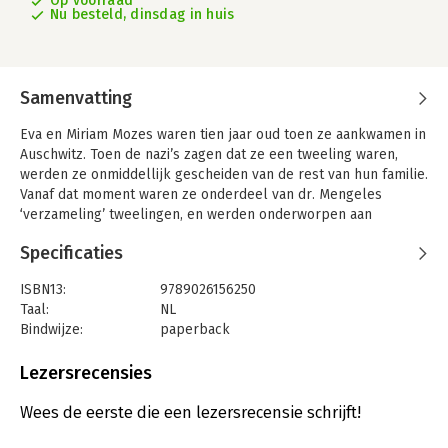
Op voorraad
Nu besteld, dinsdag in huis
Samenvatting
Eva en Miriam Mozes waren tien jaar oud toen ze aankwamen in
Auschwitz. Toen de nazi’s zagen dat ze een tweeling waren,
werden ze onmiddellijk gescheiden van de rest van hun familie.
Vanaf dat moment waren ze onderdeel van dr. Mengeles
‘verzameling’ tweelingen, en werden onderworpen aan
mensonterende experimenten.
Specificaties
Eva en haar zus overleefden de gruwelen van het kamp, de
bevrijding door de Russen en de barre tocht terug naar huis.
ISBN13:
9789026156250
Taal:
NL
Dit is Eva’s verhaal.
Bindwijze:
paperback
Aantal pagina's:
192
Uitgever:
Uitgeverij De Fontein
Lezersrecensies
Druk:
1
Verschijningsdatum:
7-9-2021
Wees de eerste die een lezersrecensie schrijft!