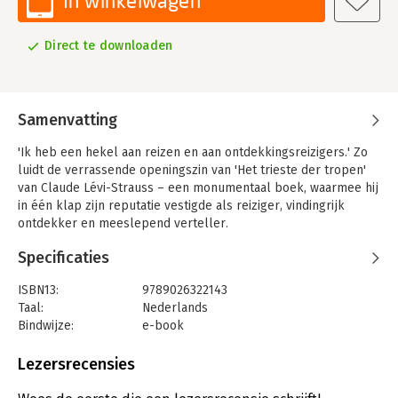
In winkelwagen
Direct te downloaden
Samenvatting
'Ik heb een hekel aan reizen en aan ontdekkingsreizigers.' Zo
luidt de verrassende openingszin van 'Het trieste der tropen'
van Claude Lévi-Strauss – een monumentaal boek, waarmee hij
in één klap zijn reputatie vestigde als reiziger, vindingrijk
ontdekker en meeslepend verteller.
Het oeuvre van de Franse antropoloog heeft in de tweede helft
Specificaties
van de twintigste eeuw een invloed gehad op de sociale
wetenschappen die vergelijkbaar is met die van Marx en Freud.
ISBN13:
9789026322143
Door de toepassing van de structurele methode heeft hij een
Taal:
Nederlands
omwenteling teweeggebracht in de bestudering van
Bindwijze:
e-book
verwantschapsverhoudingen, sociale organisatie,
Beveiliging:
watermerk
classificatiesystemen, mythologie en tribale kunst. Maar ook
Bestandsformaat:
epub
Lezersrecensies
buiten de culturele antropologie is zijn invloed te bespeuren,
Aantal pagina's:
183
zoals in de literatuurwetenschap, de geschiedenis en de
Uitgever:
Ambo|Anthos