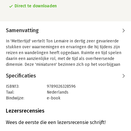
Direct te downloaden
Samenvatting
In 'Mettertijd' vertelt Ton Lemaire in dertig zeer gevarieerde
stukken over waarnemingen en ervaringen die hij tijdens zijn
reizen en wandelingen heeft opgedaan. Ruimte en tijd spelen
daarin een aanzienlijke rol, met de tijd als overheersende
dimensie. Deze 'miniaturen' bezinnen zich op het voorbijgaan
der dingen en over onszelf als 'voorbijgangers'.
Specificaties
De auteur behandelt een verscheidenheid aan onderwerpen,
waaronder bos en bomen, bronnen en grotten, de Peel, de
ISBN13:
9789026328596
Ardennen en Weimar, maar ook beeldhouwen en schilderen,
Taal:
Nederlands
Latijns-Amerika en ten slotte sterfelijkheid en dood. 'Mettertijd'
Bindwijze:
e-book
bevat niet alleen bekende thema's uit Lemaires werk, maar
Beveiliging:
watermerk
ook nieuwe, soms autobiografische elementen.
Bestandsformaat:
epub
Lezersrecensies
Uitgever:
Ambo|Anthos
Verschijningsdatum:
6-11-2014
Wees de eerste die een lezersrecensie schrijft!