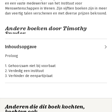
en een vaste medewerker van het Instituut voor 
Menswetenschappen in Wenen. Zijn vijftien boeken zijn in meer 
dan veertig talen verschenen en met diverse prijzen bekroond.
Andere boeken door Timothy
Snyder
Inhoudsopgave
Proloog
1. Gehoorzaam niet bij voorbaat
2. Verdedig een instituut
3. Verhinder de eenpartijstaat
4. Neem uw verantwoordelijkheid voor het aanzien van de
wereld
5. Vergeet uw beroepsethiek niet
6. Kijk uit voor paramilitairen
Over vrijheid
The Road to
7. Denk goed na als u bewapend moet zijn
Unfreedom: Russia,
Europe, America
Anderen die dit boek kochten,
8. Verzet u
kochten ook
9. Koester onze taal