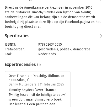
Direct na de Amerikaanse verkiezingen in november 2016
stelde historicus Timothy Snyder een lijst op van twintig
aanbevelingen die van belang zijn als de democratie wordt
bedreigd. Hij plaatste deze lijst op zijn Facebookpagina en het
bericht ging direct viral.
In Over tirannie werkt Snyder deze twintig lessen uit met
Specificaties
concrete voorbeelden uit de geschiedenis. Hij waarschuwt ons
dat wij niet wijzer zijn dan de Europeanen in de twintigste eeuw,
ISBN13:
9789026340055
die hun democratieën zagen zwichten voor fascisme, nazisme
Trefwoorden:
geschiedenis
,
politiek
,
democratie
en communisme: bewegingen waarin één leider of één partij
Taal:
Nederlands
uitdrukking gaf aan de stem van het volk en beloofde de
Bindwijze:
paperback
burgers te beschermen tegen bedreigingen van buitenaf.
Aantal pagina's:
118
Expertrecensies
(1)
Uitgever:
Ambo/Anthos Uitgevers
Ook in de huidige tijd lijkt het voortbestaan van de liberale
Druk:
1
Over Tirannie - ‘Krachtig, tijdloos en
democratie op het spel te staan. Niet eerder was de
Verschijningsdatum:
9-3-2017
noodzakelijk’
geschiedenis van de vorige eeuw zo actueel. Een voordeel is
Danny Mullenders | 11 februari 2025
dat we kunnen leren van ervaringen uit het verleden om de
Hoofdrubriek:
Geschiedenis
Timothy Snyders ‘Over Tirannie -
opmars van tirannie te stuiten.
Twintig lessen uit de twintigste eeuw’
is een dun, maar vlijmscherp boek.
Het leest als een pamflet, een