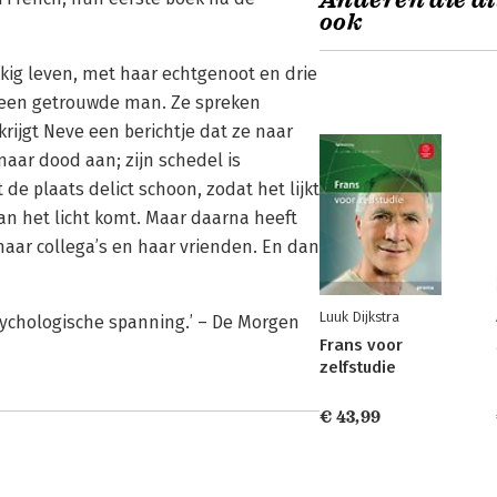
Anderen die di
ook
ukkig leven, met haar echtgenoot en drie
et een getrouwde man. Ze spreken
krijgt Neve een berichtje dat ze naar
aar dood aan; zijn schedel is
de plaats delict schoon, zodat het lijkt
 aan het licht komt. Maar daarna heeft
haar collega’s en haar vrienden. En dan
Luuk Dijkstra
sychologische spanning.’ – De Morgen
Frans voor
zelfstudie
€ 43,99