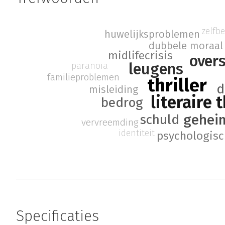
zelfb
huwelijksproblemen
dubbele moraal
midlifecrisis
over
leugens
paranoia
familieproblemen
thriller
d
misleiding
literaire t
bedrog
gehei
schuld
vervreemding
identiteit
psychologisc
Specificaties