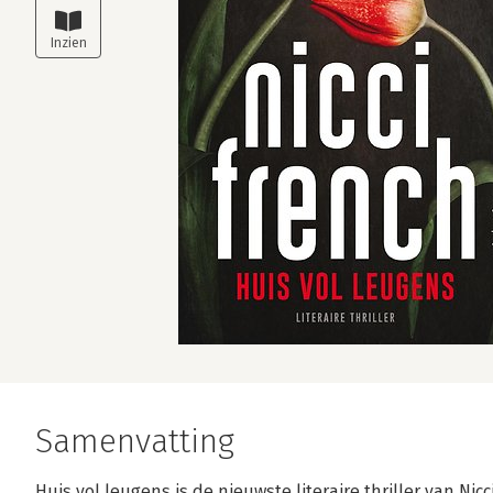
Samenvatting
Huis vol leugens is de nieuwste literaire thriller van Ni