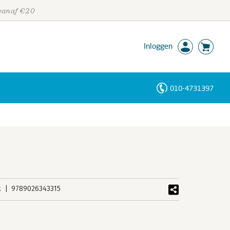
 vanaf €20
Inloggen
010-4731397
Personen
Trefwoorden
k
9789026343315