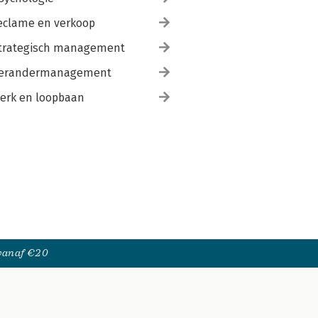
eclame en verkoop
trategisch management
erandermanagement
erk en loopbaan
 vanaf €20