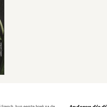
cci French, hun eerste boek na de