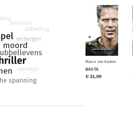
edrog
paranoia
zelfbedrog
spel
verbergen
moord
ubbellevens
hriller
Marco van Basten
men
identiteit
BASTA
€ 21,99
he spanning