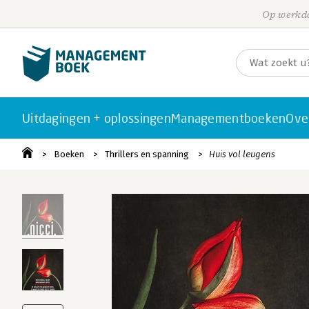
Op werkda
Uitdagingen + oplossingen
Managementboeken
Ove
Boeken
Thrillers en spanning
Huis vol leugens