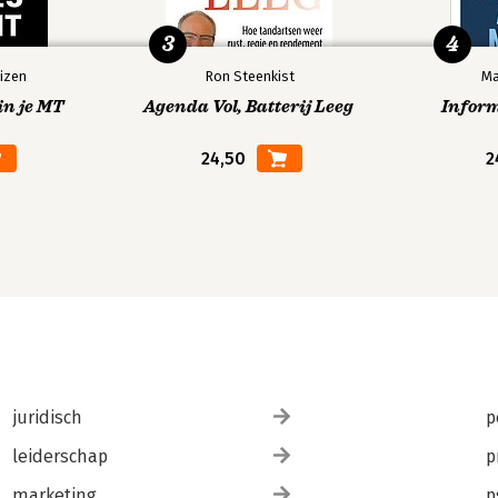
3
4
izen
Ron Steenkist
Ma
in je MT
Agenda Vol, Batterij Leeg
Infor
24,50
2
juridisch
p
leiderschap
p
marketing
p