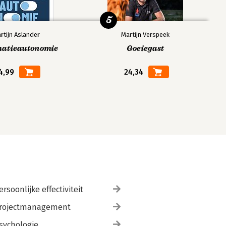
5
rtijn Aslander
Martijn Verspeek
matieautonomie
Goeiegast
4,99
24,34
ersoonlijke effectiviteit
rojectmanagement
sychologie