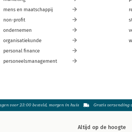
mens en maatschappij
r
non-profit
s
ondernemen
v
organisatiekunde
w
personal finance
personeelsmanagement
gen voor 23:00 besteld, morgen in huis
Gratis verzending
Altijd op de hoogte