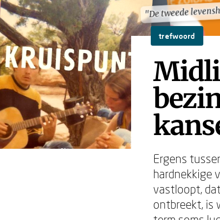
"De tweede levensh
"De tweede levensh
trefwoord
Midli
bezi
kans
Ergens tussen
hardnekkige v
vastloopt, da
ontbreekt, is
term soms luc