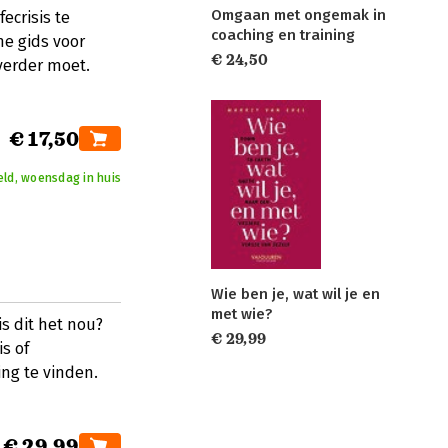
Omgaan met ongemak in
ecrisis te
coaching en training
he gids voor
€ 24,50
verder moet.
€ 17,50
eld, woensdag in huis
Wie ben je, wat wil je en
met wie?
is dit het nou?
€ 29,99
is of
ing te vinden.
€ 29,99