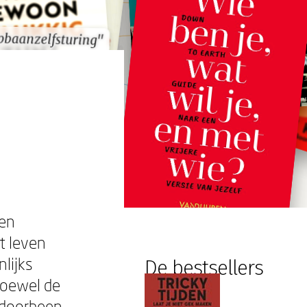
pbaanzelfsturing"
pbaanzelfsturing"
een
t leven
lijks
De bestsellers
Hoewel de
erdoorheen