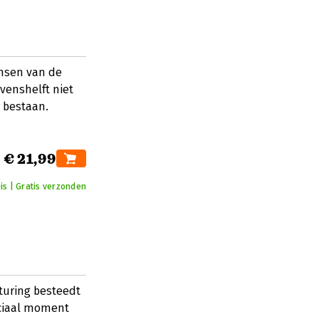
ansen van de
venshelft niet
r bestaan.
€ 21,99
is | Gratis verzonden
turing besteedt
uciaal moment