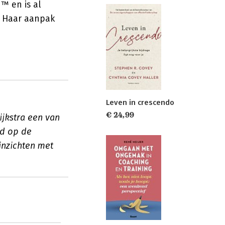
™ en is al
. Haar aanpak
Leven in crescendo
€ 24,99
ijkstra een van
gd op de
inzichten met