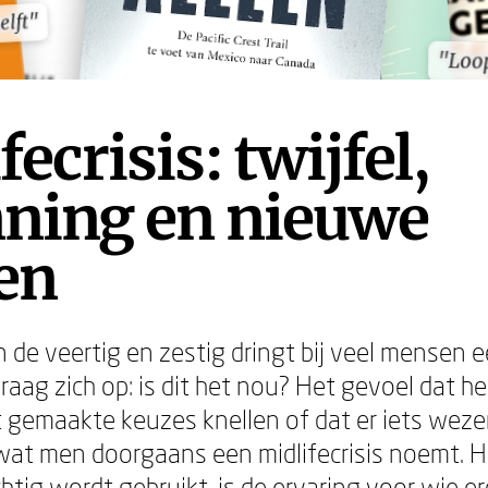
elft"
elft"
"Loo
"Loo
fecrisis: twijfel,
nning en nieuwe
en
 de veertig en zestig dringt bij veel mensen 
raag zich op: is dit het nou? Het gevoel dat he
t gemaakte keuzes knellen of dat er iets wezen
 wat men doorgaans een midlifecrisis noemt. 
htig wordt gebruikt, is de ervaring voor wie 