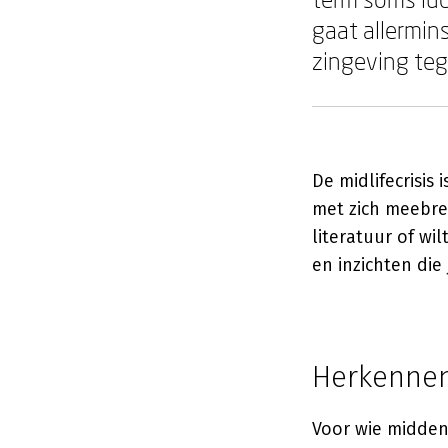
gaat allermins
zingeving tege
De midlifecrisis
met zich meebren
literatuur of wi
en inzichten die
Herkennen
Voor wie midden i