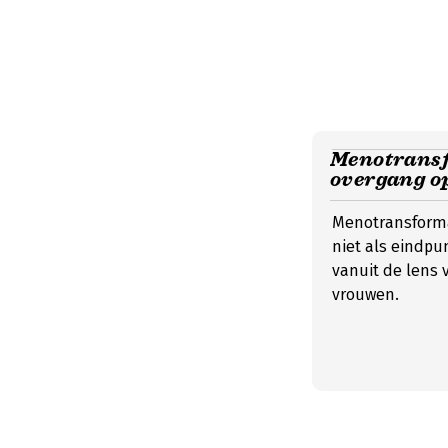
Menotransf
overgang o
Menotransforma
niet als eindpun
vanuit de lens 
vrouwen.