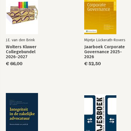
Kunstenaarssocieteit De Kring, Mr. 
advocaat
Magazine, Advocatenblad
Bekijk alle boeken
J.E. van den Brink
Mijntje Lückerath-Rovers
Wolters Kluwer
Jaarboek Corporate
Collegebundel
Governance 2025-
2026-2027
2026
€ 66,00
€ 52,50