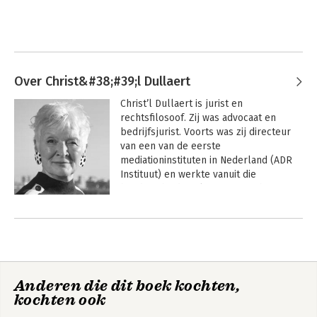
Over Christ&#38;#39;l Dullaert
Christ’l Dullaert is jurist en 
rechtsfilosoof. Zij was advocaat en 
bedrijfsjurist. Voorts was zij directeur 
van een van de eerste 
mediationinstituten in Nederland (ADR 
Instituut) en werkte vanuit die 
hoedanigheid veel samen met het 
Harvard Negotiation project. Tijdens een 
Andere boeken door
meerjarig verblijf in New York was zij 
Christ&#38;#39;l Dullaert
trainer namens Harvard.

Bij terugkeer uit New York startte zij Le 
Tableau, een ‘uitzendbureau’ voor 
Anderen die dit boek kochten,
advocaten en notarissen. Daarnaast 
kochten ook
schreef zij meer dan 10 jaar columns 
voor Advocatie, was 15 jaar jurylid van 