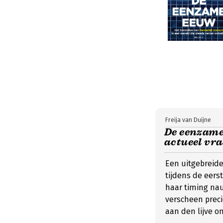
Freija van Duijne
De eenzame 
actueel vr
Een uitgebreid
tijdens de eers
haar timing nau
verscheen prec
aan den lijve o