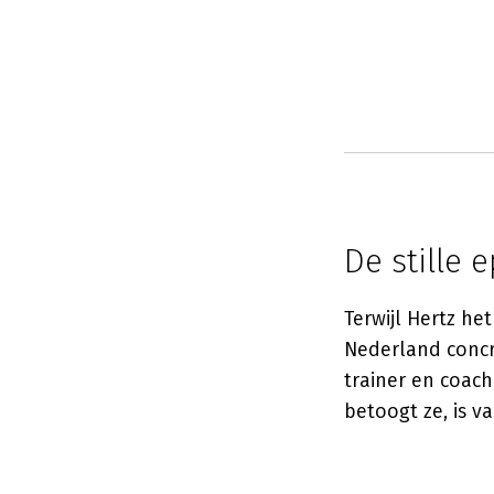
De stille 
Terwijl Hertz he
Nederland concre
trainer en coac
betoogt ze, is 