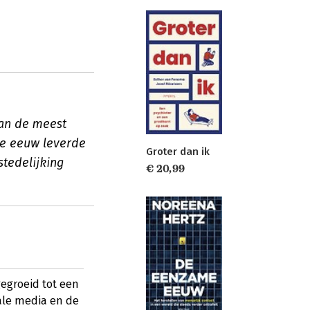
van de meest
me eeuw leverde
Groter dan ik
tedelijking
€ 20,99
gegroeid tot een
ale media en de