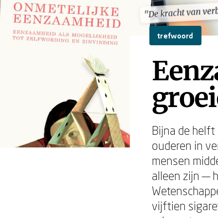
"De kracht van ver
"De kracht van ver
trefwoord
Eenza
groe
Bijna de helf
ouderen in v
mensen midde
alleen zijn — 
Wetenschappe
vijftien siga