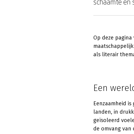
schaamte en s
Op deze pagina 
maatschappelijk 
als literair them
Een werel
Eenzaamheid is 
landen, in druk
geïsoleerd voe
de omvang van d