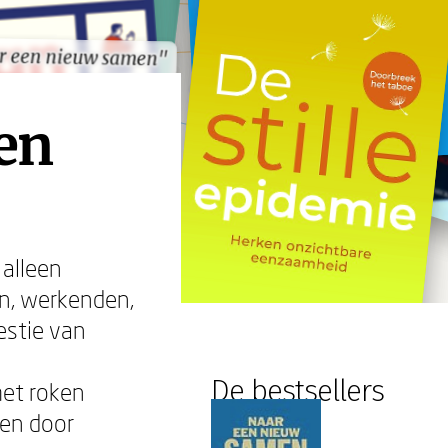
r een nieuw samen"
r een nieuw samen"
en
 alleen
n, werkenden,
estie van
De bestsellers
met roken
ven door