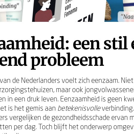
binding"
binding"
"Naa
"Naa
amheid: een stil 
iend probleem
t van de Nederlanders voelt zich eenzaam. Niet
erzorgingstehuizen, maar ook jongvolwassene
n in een druk leven. Eenzaamheid is geen kw
het is het gemis aan
betekenisvolle
verbinding.
rs vergelijken de gezondheidsschade ervan 
retten per dag. Toch blijft het onderwerp omge