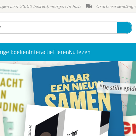
gen voor 23:00 besteld, morgen in huis
Gratis verzending
rige boeken
Interactief leren
Nu lezen
"De stille epi
"De stille epi