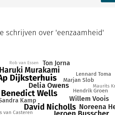
e schrijven over 'eenzaamheid'
Ton Jorna
Rob van Essen
Haruki Murakami
Lennard Toma
Ap Dijksterhuis
Marjan Slob
Delia Owens
Maurits K
Hendrik Groen
Benedict Wells
Willem Voois
Sandra Kamp
David Nicholls
Noreena He
Jeroen Busscher
is van Casteren