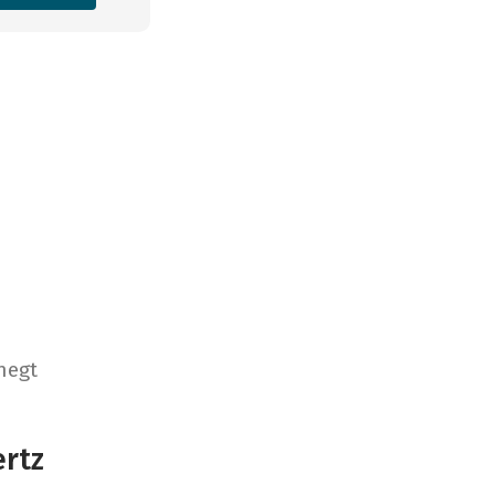
negt
rtz