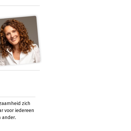
nzaamheid zich
ar voor iedereen
n ander.