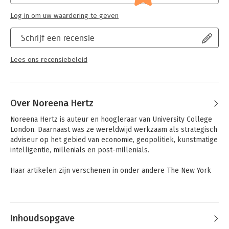
Log in om uw waardering te geven
Schrijf een recensie
Lees ons recensiebeleid
Over Noreena Hertz
Noreena Hertz is auteur en hoogleraar van University College 
London. Daarnaast was ze wereldwijd werkzaam als strategisch 
adviseur op het gebied van economie, geopolitiek, kunstmatige 
intelligentie, millenials en post-millenials. 

Haar artikelen zijn verschenen in onder andere The New York 
Times, The Guardian, The Washington Post en The Financial 
Times. Hertz werd door The Observer omschreven als 'one of 
Andere boeken door Noreena Hertz
the world's leading thinkers'.
Inhoudsopgave