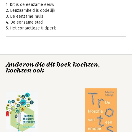
1. Dit is de eenzame eeuw
2. Eenzaamheid is dodelijk
3. De eenzame muis
4. De eenzame stad
5. Het contactloze tijdperk
6. Onze schermen, onszelf
7. Alleen op kantoor
8. De digitale zweep
9. Seks, liefde en robots
10. De eenzaamheidseconomie
De eenzame eeuw
The Lonely Century
Anderen die dit boek kochten,
11. Bij elkaar komen in een wereld die steeds verder ontrafelt
kochten ook
Dankwoord
Selectieve bibliografie
Bekijk alle boeken
Noten