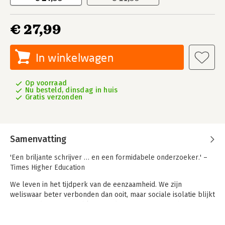
€ 27,99
In winkelwagen
Op voorraad
Nu besteld, dinsdag in huis
Gratis verzonden
Samenvatting
'Een briljante schrijver … en een formidabele onderzoeker.' –
Times Higher Education
We leven in het tijdperk van de eenzaamheid. We zijn
weliswaar beter verbonden dan ooit, maar sociale isolatie blijkt
een steeds groter probleem onder jongeren en ouderen, voor
zowel mannen als vrouwen. En toch rust er nog altijd een
taboe op eenzaamheid.