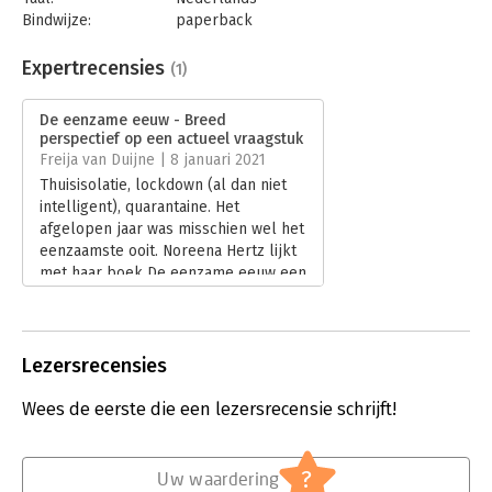
Bindwijze:
paperback
Aantal pagina's:
400
Uitgever:
Unieboek | Het Spectrum
Expertrecensies
(1)
Druk:
1
Verschijningsdatum:
1-10-2020
De eenzame eeuw - Breed
perspectief op een actueel vraagstuk
Hoofdrubriek:
Mens en maatschappij
Freija van Duijne | 8 januari 2021
Thuisisolatie, lockdown (al dan niet
intelligent), quarantaine. Het
afgelopen jaar was misschien wel het
eenzaamste ooit. Noreena Hertz lijkt
met haar boek De eenzame eeuw een
perfect gevoel van timing te hebben.
Lees verder
Lezersrecensies
Wees de eerste die een lezersrecensie schrijft!
?
Uw waardering