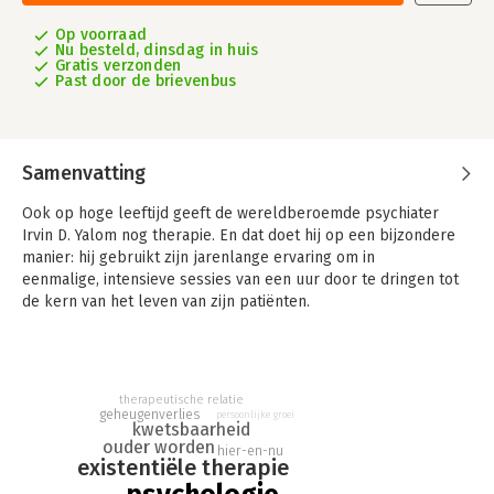
Op voorraad
Nu besteld, dinsdag in huis
Gratis verzonden
Past door de brievenbus
Samenvatting
Ook op hoge leeftijd geeft de wereldberoemde psychiater
Irvin D. Yalom nog therapie. En dat doet hij op een bijzondere
manier: hij gebruikt zijn jarenlange ervaring om in
eenmalige, intensieve sessies van een uur door te dringen tot
de kern van het leven van zijn patiënten.
In Het uur van het hart doet hij met de hem zo kenmerkende
compassie en ongeëvenaarde deskundigheid verslag van deze
levensveranderende gesprekken.
therapeutische relatie
geheugenverlies
persoonlijke groei
Yaloms ontroerende verhalen vormen een even waardevolle
kwetsbaarheid
als radicale les voor beginnende en gevorderde therapeuten,
ouder worden
hier-en-nu
existentiële therapie
omdat hij ze uitdaagt afscheid te nemen van hun professionele
afstand en hun persoonlijke geschiedenis mee te nemen in de