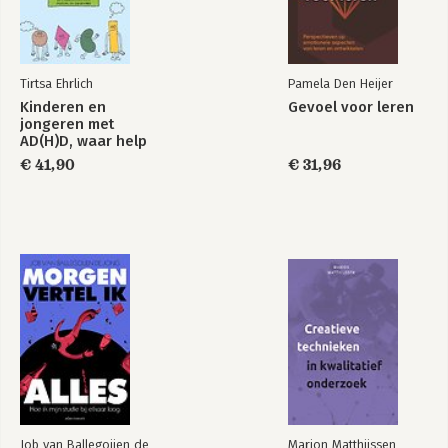
Bekijk alle boeken
Tirtsa Ehrlich
Pamela Den Heijer
Kinderen en
Gevoel voor leren
jongeren met
AD(H)D, waar help
je ze mee?
€ 41,90
€ 31,96
Job van Ballegoijen de
Marion Matthijssen