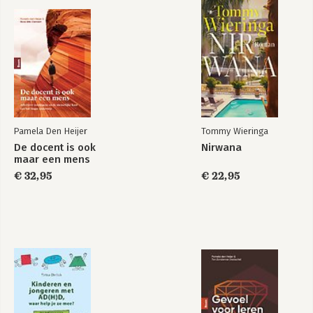
Tegen de zon in
Dicht bij het einde,
kijken
terug naar het
begin
Pamela Den Heijer
Tommy Wieringa
De docent is ook
Nirwana
maar een mens
€ 32,95
€ 22,95
Eendagsvlinders
Momma and the
Meaning of Life