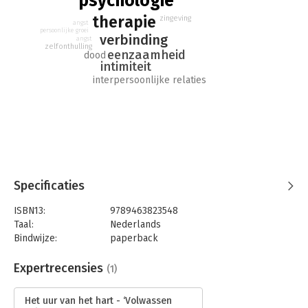
psychologie
therapie. Maar de sessies vormen vooral sprekende
therapie
zingeving
voorbeelden voor iedereen die wil weten hoe je echt
angst
persoonlijke groei
verbinding maakt met mensen.
verbinding
angst
zelfonthulling
eenzaamheid
dood
intimiteit
interpersoonlijke relaties
Specificaties
ISBN13:
9789463823548
Taal:
Nederlands
Bindwijze:
paperback
Aantal pagina's:
272
Uitgever:
Uitgeverij Balans
Expertrecensies
(1)
Druk:
1
Verschijningsdatum:
9-1-2025
Het uur van het hart - ‘Volwassen