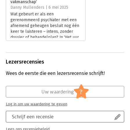
vakmanschap’
Hoofdrubriek:
Psychologie
Danny Mullenders | 6 mei 2025
Wat gebeurt er als een
gerenommeerd psychiater met een
afnemend geheugen besluit nog één
keer te luisteren – intens, zonder
dossier of behandelplan? In ‘Het uur
van het hart’ deelt Irvin D. Yalom de
essentie van zijn vak in eenmalige
gesprekken vol aandacht. Danny
Mullenders las het boek en
Lezersrecensies
reflecteert.
Lees verder
Wees de eerste die een lezersrecensie schrijft!
?
Uw waardering
Log in om uw waardering te geven
Schrijf een recensie
Lees ons recensiebeleid