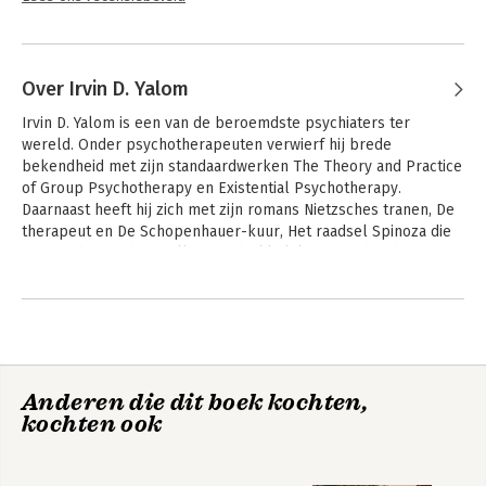
Over Irvin D. Yalom
Irvin D. Yalom is een van de beroemdste psychiaters ter 
wereld. Onder psychotherapeuten verwierf hij brede 
bekendheid met zijn standaardwerken The Theory and Practice 
of Group Psychotherapy en Existential Psychotherapy. 
Daarnaast heeft hij zich met zijn romans Nietzsches tranen, De 
therapeut en De Schopenhauer-kuur, Het raadsel Spinoza die 
uitgroeiden tot bestsellers, nadrukkelijk op een breder 
publiek gericht. In Dicht bij het einde, terug naar het begin 
Andere boeken door Irvin D. Yalom
tekende hij zijn memoires op. Yalom woont en werkt in 
Californië.
Anderen die dit boek kochten,
kochten ook