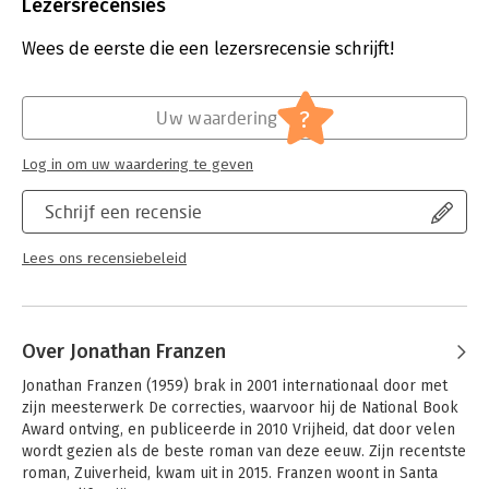
Uitgever:
Prometheus
Lezersrecensies
Druk:
1
Verschijningsdatum:
27-9-2021
Wees de eerste die een lezersrecensie schrijft!
Hoofdrubriek:
Literatuur en romans
?
Uw waardering
Log in om uw waardering te geven
Schrijf een recensie
Lees ons recensiebeleid
Over Jonathan Franzen
Jonathan Franzen (1959) brak in 2001 internationaal door met 
zijn meesterwerk De correcties, waarvoor hij de National Book 
Award ontving, en publiceerde in 2010 Vrijheid, dat door velen 
wordt gezien als de beste roman van deze eeuw. Zijn recentste 
roman, Zuiverheid, kwam uit in 2015. Franzen woont in Santa 