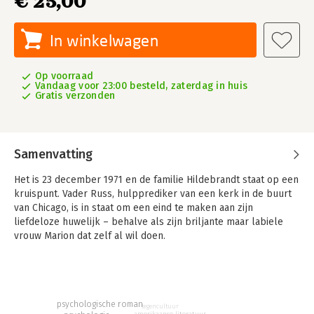
€ 25,00
In winkelwagen
Op voorraad
Vandaag voor 23:00 besteld, zaterdag in huis
Gratis verzonden
Samenvatting
Het is 23 december 1971 en de familie Hildebrandt staat op een
kruispunt. Vader Russ, hulpprediker van een kerk in de buurt
van Chicago, is in staat om een eind te maken aan zijn
liefdeloze huwelijk – behalve als zijn briljante maar labiele
vrouw Marion dat zelf al wil doen.
Hun oudste kind, Clem, komt thuis van de universiteit met een
bericht dat zijn vader zal schokken. Clems zusje Becky, lange
tijd de populairste van haar klas, voelt zich aangetrokken tot
de tegencultuur van haar tijd, terwijl hun jongere broer Perry
psychologische roman
tegencultuur