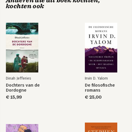
Anderen die dit boek kochten,
kochten ook
De correcties
De Scharrelaar
Dinah Jefferies
Irvin D. Yalom
Bekijk alle boeken
Dochters van de
De filosofische
Dordogne
romans
€ 15,99
€ 25,00