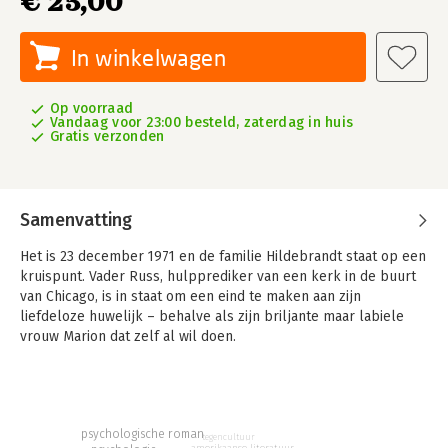
€ 25,00
In winkelwagen
Op voorraad
Vandaag voor 23:00 besteld, zaterdag in huis
Gratis verzonden
Samenvatting
Het is 23 december 1971 en de familie Hildebrandt staat op een
kruispunt. Vader Russ, hulpprediker van een kerk in de buurt
van Chicago, is in staat om een eind te maken aan zijn
liefdeloze huwelijk – behalve als zijn briljante maar labiele
vrouw Marion dat zelf al wil doen.
Hun oudste kind, Clem, komt thuis van de universiteit met een
bericht dat zijn vader zal schokken. Clems zusje Becky, lange
tijd de populairste van haar klas, voelt zich aangetrokken tot
de tegencultuur van haar tijd, terwijl hun jongere broer Perry
psychologische roman
tegencultuur