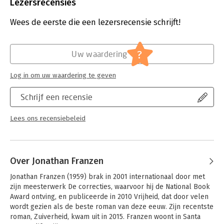
Uitgever:
Prometheus
Lezersrecensies
Druk:
1
Verschijningsdatum:
27-9-2021
Wees de eerste die een lezersrecensie schrijft!
Hoofdrubriek:
Literatuur en romans
?
Uw waardering
Log in om uw waardering te geven
Schrijf een recensie
Lees ons recensiebeleid
Over Jonathan Franzen
Jonathan Franzen (1959) brak in 2001 internationaal door met 
zijn meesterwerk De correcties, waarvoor hij de National Book 
Award ontving, en publiceerde in 2010 Vrijheid, dat door velen 
wordt gezien als de beste roman van deze eeuw. Zijn recentste 
roman, Zuiverheid, kwam uit in 2015. Franzen woont in Santa 