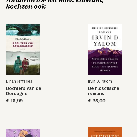
Anderen die dit boek kochten,
kochten ook
De correcties
De Scharrelaar
Dinah Jefferies
Irvin D. Yalom
Bekijk alle boeken
Dochters van de
De filosofische
Dordogne
romans
€ 15,99
€ 25,00