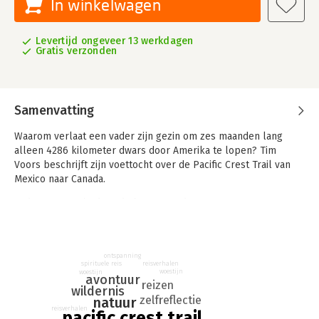
In winkelwagen
Levertijd ongeveer 13 werkdagen
Gratis verzonden
Samenvatting
Waarom verlaat een vader zijn gezin om zes maanden lang
alleen 4286 kilometer dwars door Amerika te lopen? Tim
Voors beschrijft zijn voettocht over de Pacific Crest Trail van
Mexico naar Canada.
Tijdens zijn tocht door de bergen ondergaat Tim intense angst,
ervaart hij dat pijn ook voldoening kan geven, leert hij te
genieten van alleen-zijn en wordt het eindelijk leeg in zijn
hoofd. Hij ontwikkelt een hartstochtelijke romance met de
ontspanning
wildernis, maakt nieuwe vrienden en moet zich constant
reisverhalen
spirituele reis
woestijn
aanpassen aan de onvoorspelbaarheid van het weer en de
woestijn
avontuur
reizen
natuur.
wildernis
zelfreflectie
natuur
reisverhalen
Tim Voors neemt je mee door de fysieke, mentale en spirituele
pacific crest trail