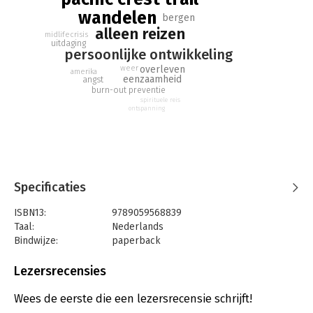
fases van deze lange tocht door de wildernis. Klim in zijn
wandelen
bergen
rugzak en leer dat alleen-zijn je heel veel kan opleveren en
alleen reizen
midlifecrisis
een burn-out kan voorkomen.
uitdaging
persoonlijke ontwikkeling
weer
overleven
amerika
eenzaamheid
angst
burn-out preventie
spirituele reis
ontspanning
Specificaties
ISBN13:
9789059568839
Taal:
Nederlands
Bindwijze:
paperback
Aantal pagina's:
248
Uitgever:
Fontaine Uitgevers B.V.
Lezersrecensies
Druk:
1
Verschijningsdatum:
6-11-2018
Wees de eerste die een lezersrecensie schrijft!