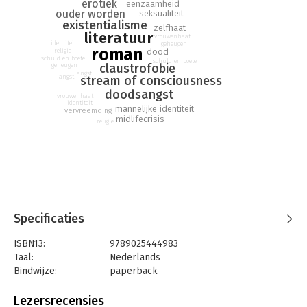
erotiek
eenzaamheid
ouder worden
seksualiteit
existentialisme
zelfhaat
literatuur
vrouwenhaat
identiteit
geheugen
roman
dood
religie
schuld en boete
schuld en boete
claustrofobie
geheugen
angst
angst
stream of consciousness
doodsangst
vrouwenhaat
identiteit
mannelijke identiteit
vervreemding
midlifecrisis
religie
Specificaties
ISBN13:
9789025444983
Taal:
Nederlands
Bindwijze:
paperback
Uitgever:
Atlas-Contact
Druk:
9
Lezersrecensies