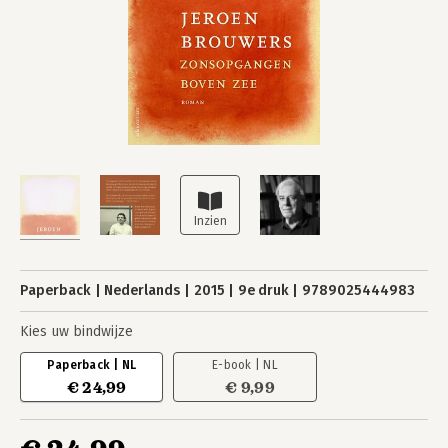
Paperback
Nederlands
2015
9e druk
9789025444983
Kies uw bindwijze
Paperback | NL
E-book | NL
€ 24,99
€ 9,99