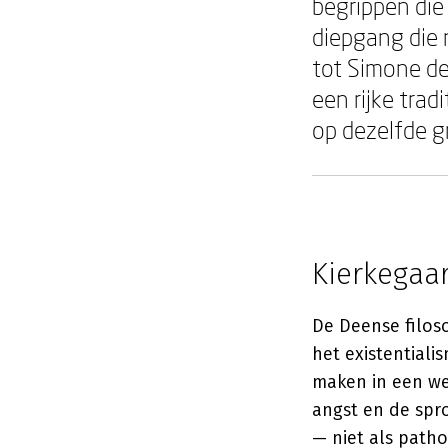
begrippen die
diepgang die n
tot Simone de
een rijke tra
op dezelfde g
Kierkegaar
De Deense filos
het existentiali
maken in een wer
angst en de spro
— niet als patho