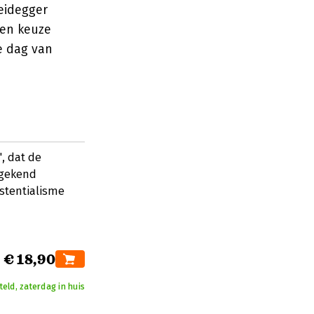
Heidegger
gen keuze
e dag van
', dat de
ngekend
istentialisme
€ 18,90
eld, zaterdag in huis