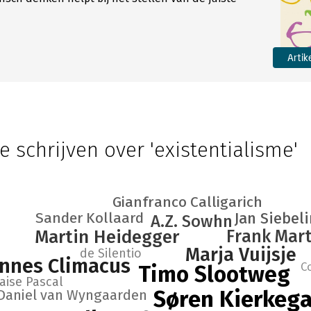
Artik
e schrijven over 'existentialisme'
Gianfranco Calligarich
Sander Kollaard
Jan Siebel
A.Z. Sowhn
Martin Heidegger
Frank Mart
Marja Vuijsje
de Silentio
nnes Climacus
C
Timo Slootweg
aise Pascal
Søren Kierkeg
Daniel van Wyngaarden