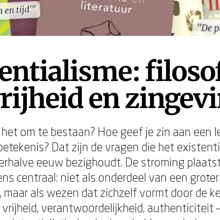
n en tijd'"
n en tijd'"
"De p
"De p
entialisme: filoso
rijheid en zingev
het om te bestaan? Hoe geef je zin aan een 
etekenis? Dat zijn de vragen die het existenti
rhalve eeuw bezighoudt. De stroming plaats
ens centraal: niet als onderdeel van een grote
n, maar als wezen dat zichzelf vormt door de k
vrijheid, verantwoordelijkheid, authenticiteit 