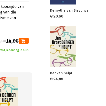
 keerzijde van
De mythe van Sisyphus
ng van die
€ 20,50
alisme van
14,95
,90
teld, maandag in huis
Denken helpt
€ 24,99