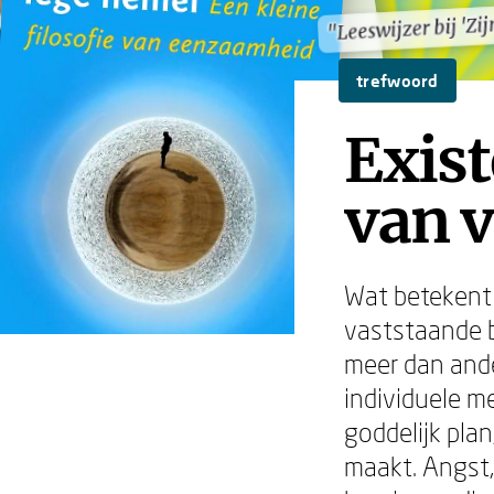
"Leeswijzer bij 'Zij
"Leeswijzer bij 'Zij
trefwoord
Exist
van v
Wat betekent 
vaststaande b
meer dan ande
individuele m
goddelijk pla
maakt. Angst, 