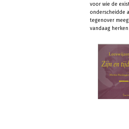
voor wie de exis
onderscheidde a
tegenover meega
vandaag herken