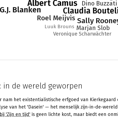
Albert Camus
Dino Buzzati
G.J. Blanken
Claudia Boutel
Roel Meijvis
Sally Roone
Luuk Brouns
Marjan Slob
Veronique Scharwächter
: in de wereld geworpen
 nam het existentialistische erfgoed van Kierkegaard
lyse van het 'Dasein' — het menselijk zijn-in-de-werel
ij 'Zijn en tijd'
is geen lichte kost, maar biedt een on