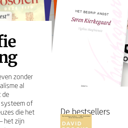
est"
est"
fie
ing
leven zonder
alisme al
t de
r systeem of
De bestsellers
euzes die het
— het zijn