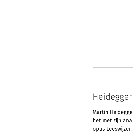
Heidegger
Martin Heidegger
het met zijn ana
opus
Leeswijzer b