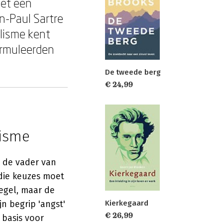
met een
n-Paul Sartre
alisme kent
formuleerden
De tweede berg
€ 24,99
lisme
 de vader van
 die keuzes moet
egel, maar de
n begrip 'angst'
Kierkegaard
€ 26,99
 basis voor