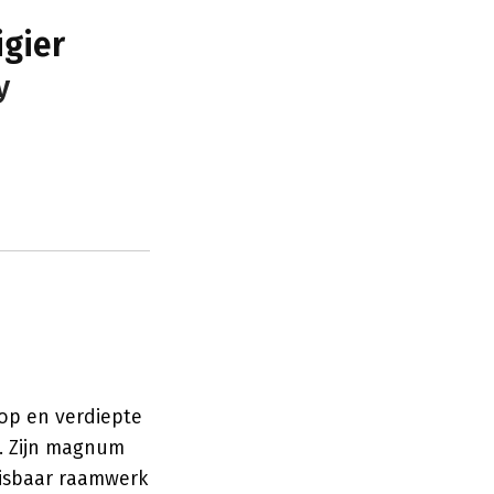
igier
y
 op en verdiepte
d. Zijn magnum
misbaar raamwerk