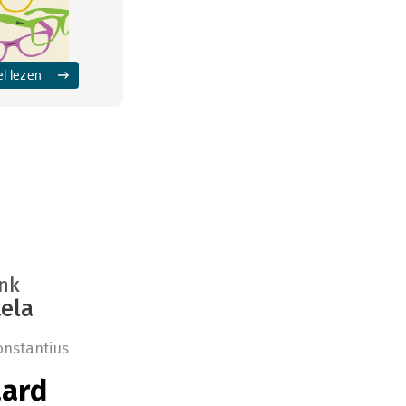
el lezen
ink
ela
onstantius
aard