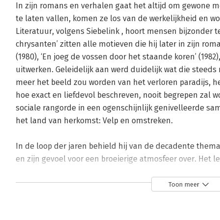
In zijn romans en verhalen gaat het altijd om gewone me
te laten vallen, komen ze los van de werkelijkheid en w
Literatuur, volgens Siebelink , hoort mensen bijzonder te
chrysanten’ zitten alle motieven die hij later in zijn roman
(1980), ‘En joeg de vossen door het staande koren’ (1982), 
uitwerken. Geleidelijk aan werd duidelijk wat die steeds
meer het beeld zou worden van het verloren paradijs, het
hoe exact en liefdevol beschreven, nooit begrepen zal w
sociale rangorde in een ogenschijnlijk genivelleerde sa
het land van herkomst: Velp en omstreken. 

In de loop der jaren behield hij van de decadente thema
en zijn gevoel voor een broeierige atmosfeer over. Het lev
eerste roman ‘Een lust voor het oog’ (1977). De ontwikke
aan de ontwikkeling van de schrijver van gekwelde dand
Toon meer
‘Laatste schooldag’, 1994). Hoezeer hij zijn persoonlijk 
is te zien in ‘Pijn is genot’ (1992), waarin wielrenners als