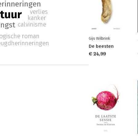
erinneringen
atuur
verlies
kanker
angst
calvinisme
ogische roman
Gijs Wilbrink
eugdherinneringen
De beesten
€ 24,99