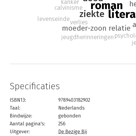
kanker
roman
h
calvinisme
liter
ziekte
levenseinde
verlies
moeder-zoon relatie
psychol
jeugdherinneringen
j
Specificaties
ISBN13:
9789403182902
Taal:
Nederlands
Bindwijze:
gebonden
Aantal pagina's:
256
Uitgever:
De Bezige Bij