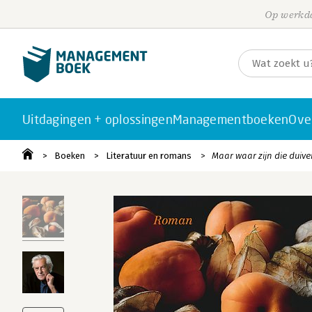
Op werkda
Uitdagingen + oplossingen
Managementboeken
Ove
Boeken
Literatuur en romans
Maar waar zijn die duiv