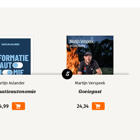
5
rtijn Aslander
Martijn Verspeek
matieautonomie
Goeiegast
4,99
24,34