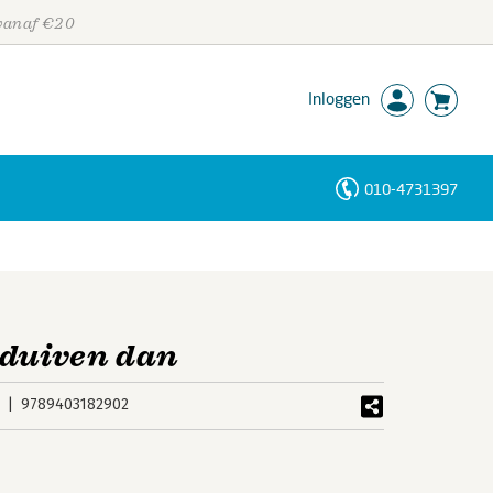
 vanaf €20
Inloggen
010-4731397
Personen
Trefwoorden
 duiven dan
9789403182902