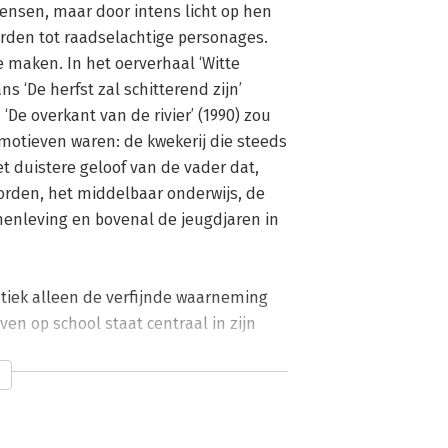
nsen, maar door intens licht op hen 
orden tot raadselachtige personages. 
 maken. In het oerverhaal ‘Witte 
s ‘De herfst zal schitterend zijn’ 
‘De overkant van de rivier’ (1990) zou 
 motieven waren: de kwekerij die steeds 
 duistere geloof van de vader dat, 
orden, het middelbaar onderwijs, de 
menleving en bovenal de jeugdjaren in 
tiek alleen de verfijnde waarneming 
en op school staat centraal in zijn 
ling van het schoolthema loopt parralel 
y tot een scherp waarnemer (in 
stempel kan drukken op zijn onderwerp, 
 Erik Breukink en Johan van der Velde 