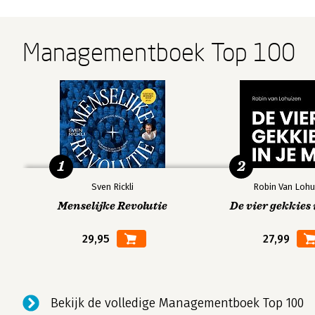
als devote avonturiers worden neergezet. 

In 2002 maakte hij de overstap naar De Bezige Bij, waar 
Managementboek Top 100
van Parma verscheen, ‘Margaretha’, gevolgd door ‘Eerlijk
grote roman geïnspireerd op zijn jeugdjaren in Velp: ‘Kni
laatste boek bereikte Siebelink een ongekend groot publi
geheel terecht kreeg hij de AKO Literatuurprijs en nominat
de NS Publieksprijs. 

1
2
Heruitgaven van zijn oudere werk verschen, waaronder 
samenhangen met ‘Knielen op een bed violen’: ‘De overka
Sven Rickli
Robin Van Lohu
duister’. Tezamen vormen deze boeken een trilogie waari
Menselijke Revolutie
De vier gekkies 
geeft van de decennia die hem hebben gevormd, en de 
29,95
27,99
liggen, in het bijzonder de vader van de schrijver, voor wi
hij zich volledig met hem identificeerde. In september 2
Groene Amsterdammer het volgende schreef: " ‘Suezkad
als een van de schitterendste schoolromans uit het Nede
Bekijk de volledige Managementboek Top 100
recente titel is het Oerboek ‘Daniël in de vallei’, de aller