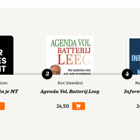
zijn historische roman over Margaretha 
e mannen op de fiets’ (2002) en de 
elen op een bed violen’ (2005). Met dat 
ek van een half miljoen lezers, en 
ies voor de Libris Literatuurprijs en 
3
4
de twee romans die nauw 
nt van de rivier’ en ‘Engelen van het 
izen
Ron Steenkist
Ma
n Siebelink een kaleidoscopisch beeld 
in je MT
Agenda Vol, Batterij Leeg
Infor
personages die hem na aan het hart 
24,50
2
e Siebelink zo’n grote liefde had dat 
008 verscheen ‘Suezkade’, waarover De 
e’ kan meteen worden gecanoniseerd 
rlands taalgebied." Zijn meest 
eerste roman die Siebelink ooit schreef, 