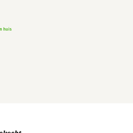
n huis
ekocht