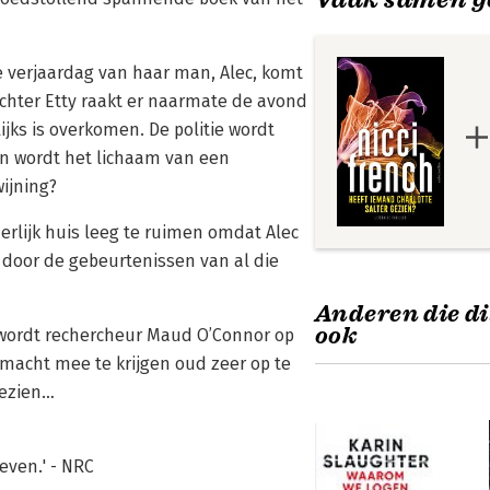
de verjaardag van haar man, Alec, komt
ochter Etty raakt er naarmate de avond
ijks is overkomen. De politie wordt
n wordt het lichaam van een
ijning?
erlijk huis leeg te ruimen omdat Alec
 door de gebeurtenissen van al die
Anderen die di
ook
 wordt rechercheur Maud O’Connor op
emacht mee te krijgen oud zeer op te
gezien…
reven.' - NRC