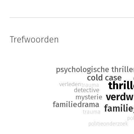
Trefwoorden
psychologische thrille
cold case
thril
verleden
trauma
detective
verdw
mysterie
familiedrama
famili
trauma
po
politieonderzoek