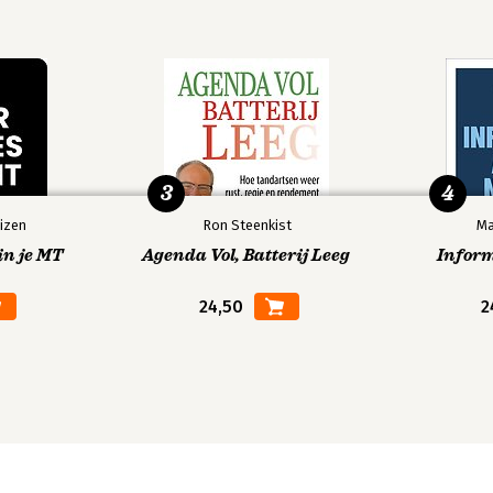
3
4
izen
Ron Steenkist
Ma
in je MT
Agenda Vol, Batterij Leeg
Infor
24,50
2