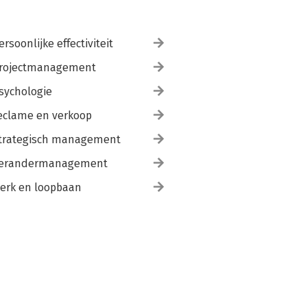
ersoonlijke effectiviteit
rojectmanagement
sychologie
eclame en verkoop
trategisch management
erandermanagement
erk en loopbaan