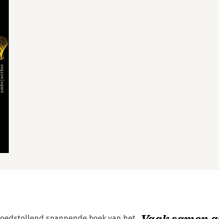
Vaak samen g
bloedstollend spannende boek van het