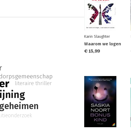
Karin Slaughter
Waarom we logen
€ 15,99
r
dorpsgemeenschap
ler
literaire thriller
ijning
egeheimen
litieonderzoek