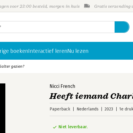
gen voor 23:00 besteld, morgen in huis
Gratis verzending
rige boeken
Interactief leren
Nu lezen
Salter gezien?
Nicci French
Heeft iemand Charl
Paperback
Nederlands
2023
1e dru
Niet leverbaar.