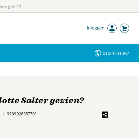
 vanaf €20
Inloggen
010-4731397
Personen
Trefwoorden
otte Salter gezien?
k
9789026357701