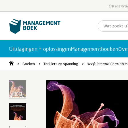
Op werkda
Uitdagingen + oplossingen
Managementboeken
Ove
Boeken
Thrillers en spanning
Heeft iemand Charlotte 