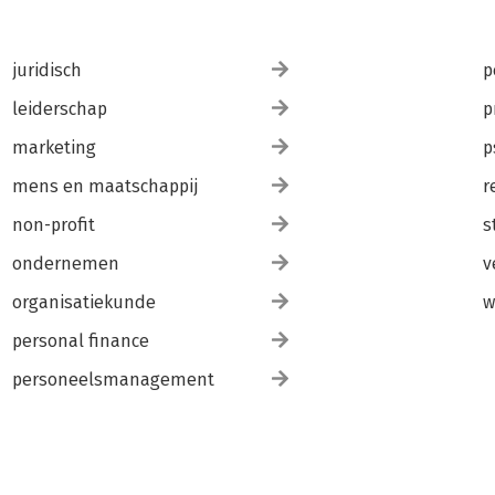
juridisch
p
leiderschap
p
marketing
p
mens en maatschappij
r
non-profit
s
ondernemen
v
organisatiekunde
w
personal finance
personeelsmanagement