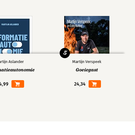
5
rtijn Aslander
Martijn Verspeek
matieautonomie
Goeiegast
4,99
24,34