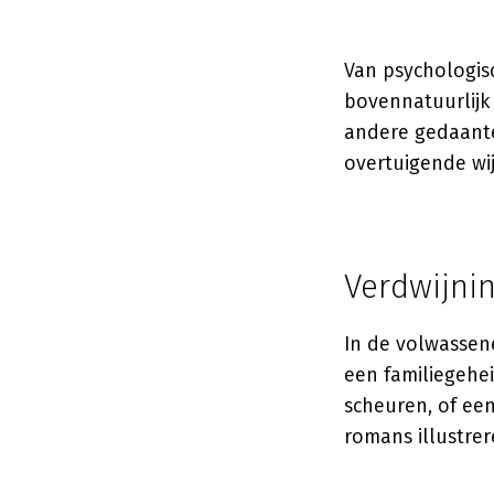
Van psychologis
bovennatuurlijk 
andere gedaante
overtuigende wij
Verdwijni
In de volwassene
een familiegehe
scheuren, of een
romans illustrer