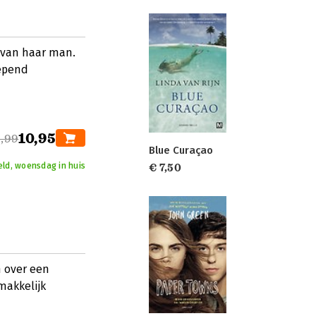
t van haar man.
lepend
10,95
,99
Blue Curaçao
eld, woensdag in huis
€ 7,50
n over een
makkelijk