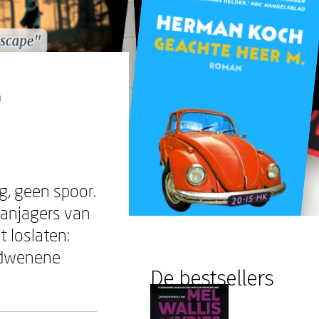
escape"
escape"
g, geen spoor.
aanjagers van
t loslaten:
erdwenene
De bestsellers