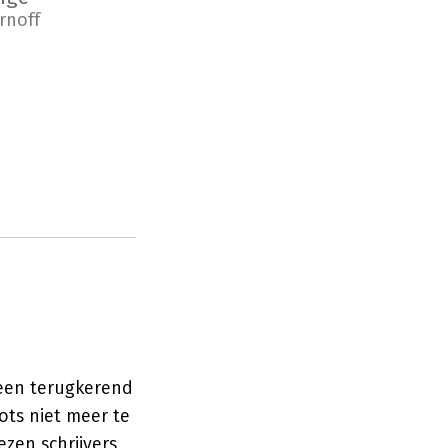
rnoff
 een terugkerend
ots niet meer te
zen schrijvers