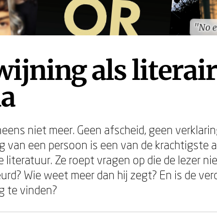
"No 
"No 
ijning als literair
a
ineens niet meer. Geen afscheid, geen verklarin
g van een persoon is een van de krachtigste 
 literatuur. Ze roept vragen op die de lezer nie
eurd? Wie weet meer dan hij zegt? En is de v
g te vinden?