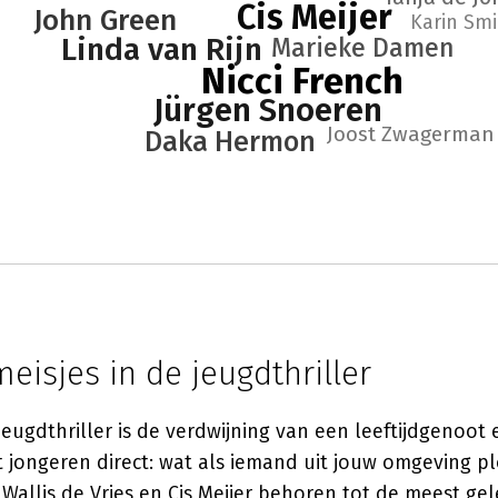
Cis Meijer
John Green
Karin Smi
Linda van Rijn
Marieke Damen
Nicci French
Jürgen Snoeren
Joost Zwagerman
Daka Hermon
eisjes in de jeugdthriller
jeugdthriller is de verdwijning van een leeftijdgenoot
t jongeren direct: wat als iemand uit jouw omgeving pl
 Wallis de Vries en
Cis Meijer
behoren tot de meest gele