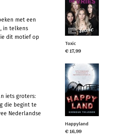
boeken met een
 in telkens
e dit motief op
Toxic
€ 17,99
n iets groters:
 die begint te
 Twee Nederlandse
Happyland
€ 16,99