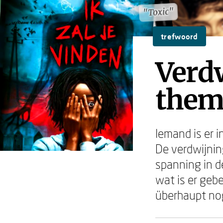
"Toxic"
"Toxic"
trefwoord
Verdw
them
Iemand is er 
De verdwijnin
spanning in de
wat is er geb
überhaupt no