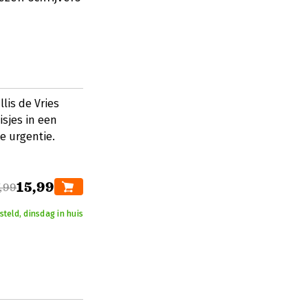
lis de Vries
sjes in een
e urgentie.
15,99
,99
teld, dinsdag in huis