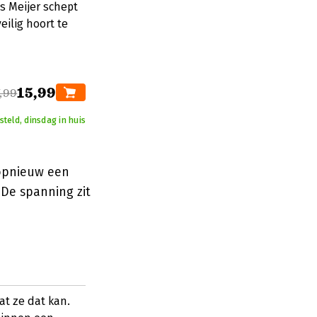
is Meijer schept
ilig hoort te
15,99
,99
teld, dinsdag in huis
 opnieuw een
De spanning zit
at ze dat kan.