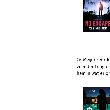
Cis Meijer keer
vriendenkring d
hem in wat er on