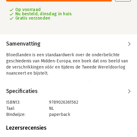
Op voorraad
Nu besteld, dinsdag in huis
Gratis verzonden
Samenvatting
Bloedlanden is een standaardwerk over de onderbelichte
geschiedenis van Midden-Europa, een boek dat ons beeld van
de verschrikkingen vóór en tijdens de Tweede Wereldoorlog
nuanceert en bijstelt.
Auschwitz wordt dikwijls beschouwd als hét symbool van de
Holocaust, terwijl veruit de meeste Joodse slachtoffers in
Specificaties
Midden-Europa vielen. In het huidige Oekraïne, Wit-Rusland,
Polen en de Baltische staten hebben de nazi’s naast ruim vier
ISBN13:
9789026361562
miljoen Joden ook miljoenen andere burgers systematisch
Taal:
NL
vermoord. Zij werden ter plaatse doodgeschoten. Toch is deze
Bindwijze:
paperback
‘shoah door kogels’ veel minder bekend dan de
Aantal pagina's:
672
verschrikkingen die plaatsvonden in de concentratiekampen.
Uitgever:
Ambo|Anthos
Lezersrecensies
Druk:
12
In Bloedlanden vertelt Timothy Snyder de geschiedenis van