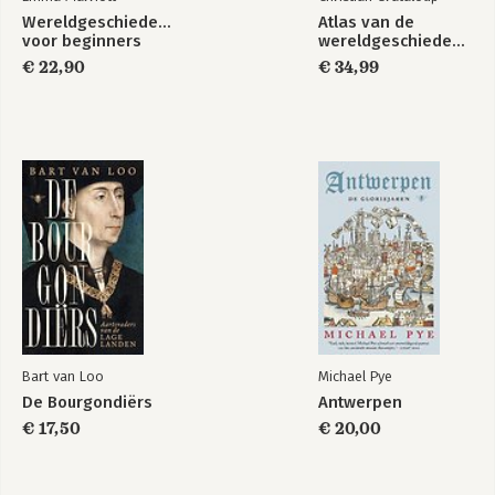
Wereldgeschiedenis
Atlas van de
voor beginners
wereldgeschiedenis
€ 22,90
€ 34,99
Bart van Loo
Michael Pye
De Bourgondiërs
Antwerpen
€ 17,50
€ 20,00