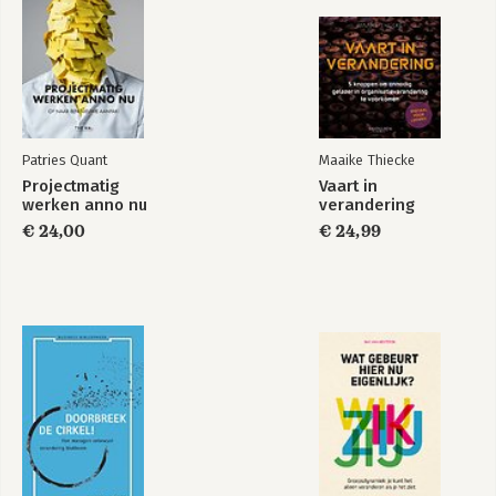
- Projectmatig werken als kerncompetentie
- Waarin verschilt projectmatig werken van ander werk?
- Intermezzo: er zijn verschillende projectaanpakken
- Wat zijn overbekende valkuilen voor projecten?
- Een ideaalbeeld van de projectenvriendelijke organisatie?
- Het integreren van de permanente organisatie met de
projectorganisatie: de PPO
Patries Quant
Maaike Thiecke
Projectmatig
Vaart in
4. Wat is een permanente projectenorganisatie?
werken anno nu
verandering
- Verkenning van permanente projectenorganisaties
€ 24,00
€ 24,99
- De zes PPO-processen nader bekeken
- Tot slot: welke keuzen maakt uw organisatie?
5. Rollen in een PPO
- Welke rollen onderscheiden wij?
- De verschillende rollen bekeken
- Stuurgroepen: verwarring van rollen ligt voor de hand!
6. Typologie van PPO's
- De beste PPO bestaat niet
- Een PPO is niet goed maar professioneel
- Kenmerken van de verbeterprojectenportfolio