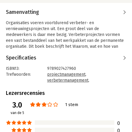
Samenvatting
Organisaties voeren voortdurend verbeter- en
vernieuwingsprojecten uit. Een groot deel van de
medewerkers is daar mee bezig. Verbeterprojecten vormen
een vast bestanddeel van het werkpakket van de permanente
organisatie. Dit boek beschrijft het Waarom, wat en hoe van
een Permanente Projecten Organisatie (PPO). Dat is een
Specificaties
raamwerk voor iedereen die betrokken is bij het managen van
verbeteringen en vernieuwingen met projecten. Welke rollen,
ISBN13:
9789027427960
processen en hulpmiddelen zijn hiervoor te gebruiken? En hoe
Trefwoorden:
projectmanagement
,
kan een organisatie tot een PPO worden geprofessionaliseerd?
verbetermanagement
,
'Managen met verbeterprojecten' biedt de lezer praktische
verandermanagement
antwoorden op deze vragen.
Taal:
Nederlands
Lezersrecensies
Bindwijze:
paperback
3.0
Aantal pagina's:
192
1 stem
Uitgever:
Unieboek | Het Spectrum
van de 5
Hoofdrubriek:
Verandermanagement
0
0