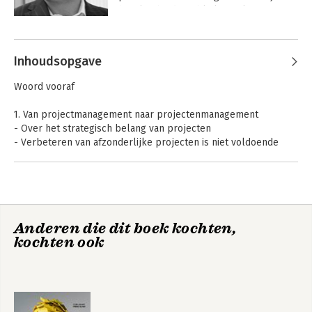
hart ligt bij de publieke zaak. 
Provincies, gemeenten en 
zorginstellingen maken gebruik van zijn 
dienstverlening.
Inhoudsopgave
Woord vooraf
1. Van projectmanagement naar projectenmanagement
- Over het strategisch belang van projecten
- Verbeteren van afzonderlijke projecten is niet voldoende
- Doelstelling van dit boek
- Voor wie is dit boek bedoeld?
- Opbouw van dit boek
2. Projectmatig werken: de sleutel tot succes
Anderen die dit boek kochten,
- Veranderingen in organisaties
kochten ook
- Voor welke unieke opgaven staan organisaties?
- Projectmatig werken is resultaatgericht werken aan unieke
opgaven
3. Het werken aan projecten is anders
- Zijn geslaagde projecten een uitzondering?