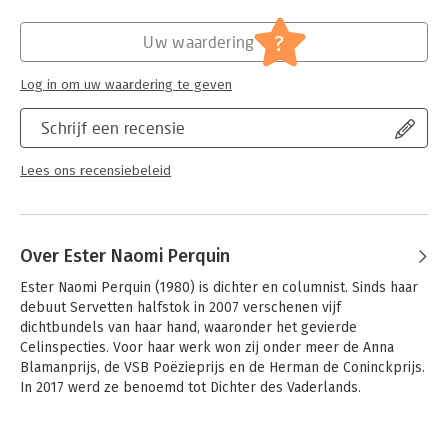
eigenlijk ‘persoonlijk’ noemen? ‘Niet alles is van jou,’ zoals
Hoofdrubriek:
Literatuur en romans
haar oudste broer zegt. ‘Dit gaat mij ook aan.’
?
Uw waardering
Log in om uw waardering te geven
Schrijf een recensie
Lees ons recensiebeleid
Over Ester Naomi Perquin
Ester Naomi Perquin (1980) is dichter en columnist. Sinds haar 
debuut Servetten halfstok in 2007 verschenen vijf 
dichtbundels van haar hand, waaronder het gevierde 
Celinspecties. Voor haar werk won zij onder meer de Anna 
Blamanprijs, de VSB Poëzieprijs en de Herman de Coninckprijs. 
In 2017 werd ze benoemd tot Dichter des Vaderlands.
Andere boeken door Ester Naomi