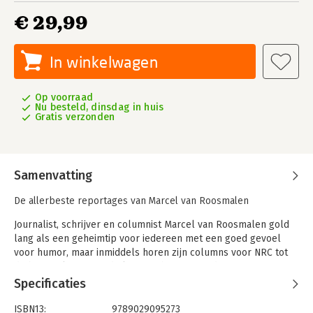
€ 29,99
In winkelwagen
Op voorraad
Nu besteld, dinsdag in huis
Gratis verzonden
Samenvatting
De allerbeste reportages van Marcel van Roosmalen
Journalist, schrijver en columnist Marcel van Roosmalen gold
lang als een geheimtip voor iedereen met een goed gevoel
voor humor, maar inmiddels horen zijn columns voor NRC tot
de best gelezen van de krant, is hij een van de
spraakmakendste Druktemakers bij De Nieuws BV op Radio 1
Specificaties
en maakt hij met Gijs Groenteman de uiterst populaire podcast
Weer een dag én het alom bejubelde televisieprogramma
ISBN13:
9789029095273