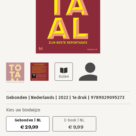
Gebonden
Nederlands
2022
1e druk
9789029095273
Kies uw bindwijze
Gebonden | NL
E-book | NL
€ 29,99
€ 9,99