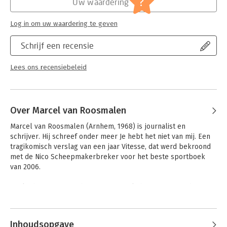
?
Uw waardering
Log in om uw waardering te geven
Schrijf een recensie
Lees ons recensiebeleid
Over Marcel van Roosmalen
Marcel van Roosmalen (Arnhem, 1968) is journalist en 
schrijver. Hij schreef onder meer Je hebt het niet van mij. Een 
tragikomisch verslag van een jaar Vitesse, dat werd bekroond 
met de Nico Scheepmakerbreker voor het beste sportboek 
van 2006. 

In oktober 2013 verscheen 'Het is zoals het is', over oud-
Vitesse-speler en -trainer Theo Bos. In 2014 werden zijn beste 
Andere boeken door Marcel van
Vitesse-verhalen gebundeld in 'Schijt', waarvan meer dan 
Roosmalen
10.000 exemplaren werden verkocht. 

Inhoudsopgave