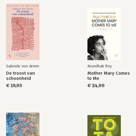
De nazi-leerling
Gabriele von Arnim
Arundhati Roy
Bekijk alle boeken
De troost van
Mother Mary Comes
schoonheid
to Me
€ 19,95
€ 24,99