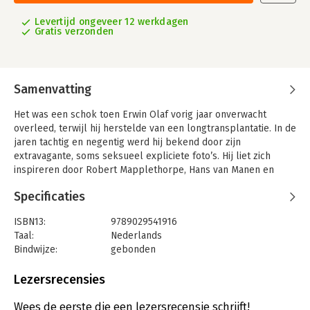
Levertijd ongeveer 12 werkdagen
Gratis verzonden
Samenvatting
Het was een schok toen Erwin Olaf vorig jaar onverwacht
overleed, terwijl hij herstelde van een longtransplantatie. In de
jaren tachtig en negentig werd hij bekend door zijn
extravagante, soms seksueel expliciete foto’s. Hij liet zich
inspireren door Robert Mapplethorpe, Hans van Manen en
Paul Blanca en vond zijn muzen in discotheek Club RoXY te
Specificaties
Amsterdam. Later ontwikkelde hij zich van rebelse avant-
gardist tot gevierd kunstenaar. Honderdduizenden bezochten
ISBN13:
9789029541916
zijn exposities, van Den Haag tot Shanghai. Daarbij bleef hij
Taal:
Nederlands
zichzelf trouw als schepper van een eigen universum, die
Bindwijze:
gebonden
onvermoeibaar streed voor de rechten van de queer-
Aantal pagina's:
660
gemeenschap.
Uitgever:
Singel Uitgevers
Lezersrecensies
Een progressieve longziekte maakte dat Erwin Olaf zijn
Druk:
1
nalatenschap op orde wilde brengen en meewerkte aan dit
Verschijningsdatum:
22-10-2024
Wees de eerste die een lezersrecensie schrijft!
boek over zijn leven en zijn werk. ‘Ik hoef er niet geweldig uit