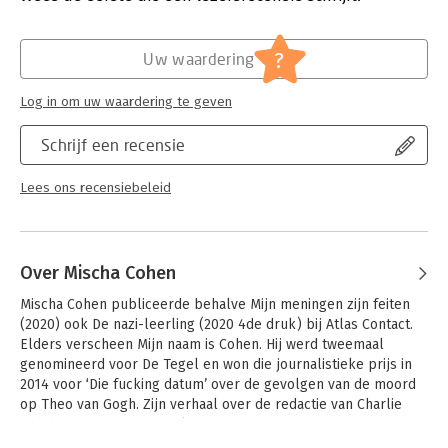
te komen. Maar ik wil wel dat het klópt.’ Mischa Cohen volgde
Hoofdrubriek:
Literatuur en romans
,
Mens en
Erwin Olaf jarenlang en kreeg toegang tot zijn archief en tot
maatschappij
?
zijn leven. Hij sprak met geliefden, vrienden, collega’s,
Uw waardering
galeristen, curatoren, muzen en familie, en was aanwezig bij
fotoshoots. Samen selecteerden ze foto’s uit zijn oeuvre en
Log in om uw waardering te geven
privéleven. En tenslotte waren er de laatste, emotionele
ontmoetingen in een steriele ziekenhuiskamer.
Schrijf een recensie
Lees ons recensiebeleid
Over Mischa Cohen
Mischa Cohen publiceerde behalve Mijn meningen zijn feiten 
(2020) ook De nazi-leerling (2020 4de druk) bij Atlas Contact. 
Elders verscheen Mijn naam is Cohen. Hij werd tweemaal 
genomineerd voor De Tegel en won die journalistieke prijs in 
2014 voor ‘Die fucking datum’ over de gevolgen van de moord 
op Theo van Gogh. Zijn verhaal over de redactie van Charlie 
Hebdo na de terreuraanslag van 7 januari 2015 werd 
genomineerd voor een Mercur, de prijs voor de beste 