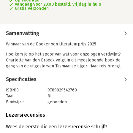
Op voorraad
Vandaag voor 23:00 besteld, vrijdag in huis
Gratis verzonden
Samenvatting
Winnaar van de Boekenbon Literatuurprijs 2025
Hoe kom je op het spoor van wat voor onze ogen verdwijnt?
Charlotte Van den Broeck volgt in dit meeslepende boek de
gang van de uitgestorven Tasmaanse tijger. Haar reis brengt
haar van dierentuinen en natuurhistorische collecties op tal
van plekken in Europa tot in Australië, en diep in de bush van
Specificaties
Lutruwita/Tasmanië, waar enkelingen pootafdrukken en
wildcamerabeelden verzamelen in de hoop te kunnen
ISBN13:
9789029542760
bewijzen dat het dier nog leeft. Aan de hand van de droevige
Taal:
NL
ecologische geschiedenis van de Tasmaanse tijger reflecteert
Bindwijze:
gebonden
Van den Broeck over verlies, over hoop in tijden van
Aantal pagina's:
272
klimaatcrisis en over de verwoestende en herstellende
Uitgever:
De Arbeiderspers
Lezersrecensies
vermogens van verhalen.
Druk:
1
Verschijningsdatum:
27-9-2024
Wees de eerste die een lezersrecensie schrijft!