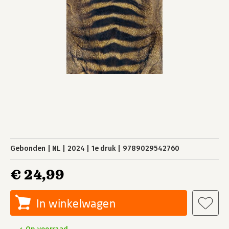
Gebonden
NL
2024
1e druk
9789029542760
€ 24,99
In winkelwagen