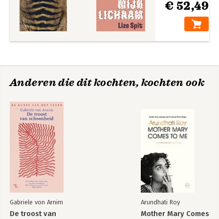
€ 52,49
Anderen die dit kochten, kochten ook
Gabriele von Arnim
Arundhati Roy
De troost van
Mother Mary Comes