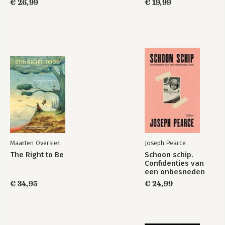
€ 26,99
€ 19,99
Maarten Oversier
Joseph Pearce
The Right to Be
Schoon schip.
Confidenties van
een onbesneden
Jood
€ 34,95
€ 24,99