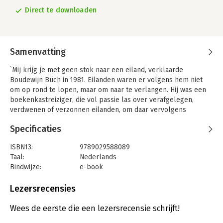
Direct te downloaden
Samenvatting
`Mij krijg je met geen stok naar een eiland, verklaarde
Boudewijn Büch in 1981. Eilanden waren er volgens hem niet
om op rond te lopen, maar om naar te verlangen. Hij was een
boekenkastreiziger, die vol passie las over verafgelegen,
verdwenen of verzonnen eilanden, om daar vervolgens
tientallen columns, artikelen en boeken over te schrijven. In
Specificaties
zijn verhalen gaat hij niet op zoek naar witte stranden en
wuivende palmbomen, maar naar het eenzame eilandgevoel en
ISBN13:
9789029588089
naar de laatste overblijfselen van de dodo. Hij beschrijft zijn
Taal:
Nederlands
verwoede pogingen om op het minuscule Filfla te komen en
Bindwijze:
e-book
doorkruist Fiji op zoek naar een vroeg gestorven prinses.
Beveiliging:
watermerk
Eva Rovers bracht de mooiste en meest typerende
Bestandsformaat:
epub
Lezersrecensies
eilandverhalen van Boudewijn Büch samen. De reis naar deze
Aantal pagina's:
401
eilanden voert van de Kanaaleilanden tot de Pacific en van de
Uitgever:
De Arbeiderspers
Wees de eerste die een lezersrecensie schrijft!
Zuidpool via de Indische Oceaan weer terug naar Europa. Rond
Verschijningsdatum:
13-5-2014
de wereld in 160 eilanden is een boek over (reis)dromen die