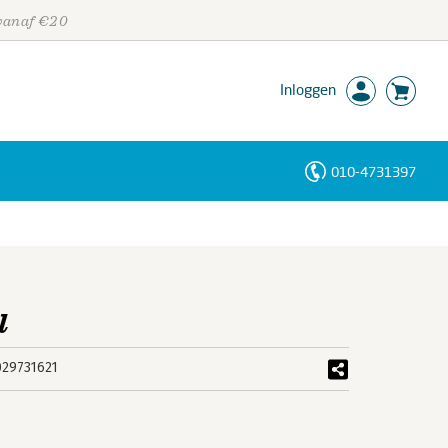
 vanaf €20
Inloggen
010-4731397
Personen
Trefwoorden
l
29731621