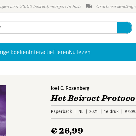
gen voor 23:00 besteld, morgen in huis
Gratis verzending
rige boeken
Interactief leren
Nu lezen
Joel C. Rosenberg
Het Beiroet Protoco
Paperback
NL
2021
1e druk
97890
€ 26,99