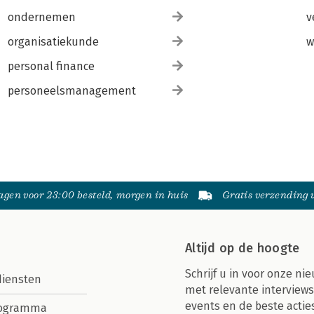
ondernemen
v
organisatiekunde
w
personal finance
personeelsmanagement
gen voor 23:00 besteld, morgen in huis
Gratis verzending
Altijd op de hoogte
Schrijf u in voor onze nie
diensten
met relevante interviews
events en de beste actie
rogramma