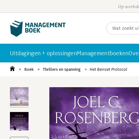
Op werkda
Uitdagingen + oplossingen
Managementboeken
Ove
Boek
Thrillers en spanning
Het Beiroet Protocol