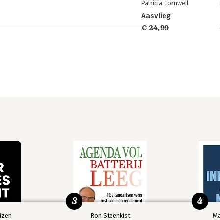
Patricia Cornwell
Aasvlieg
€ 24,99
3
4
izen
Ron Steenkist
Ma