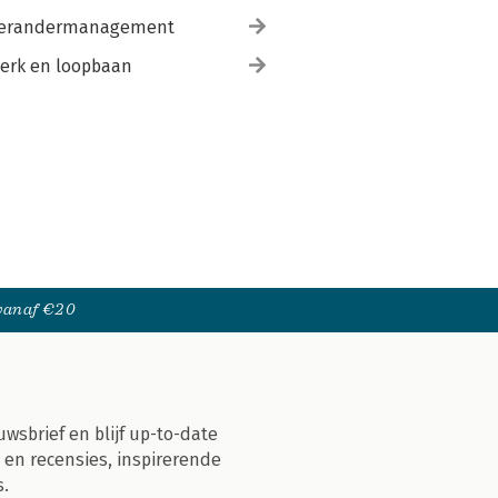
erandermanagement
erk en loopbaan
 vanaf €20
uwsbrief en blijf up-to-date
 en recensies, inspirerende
s.