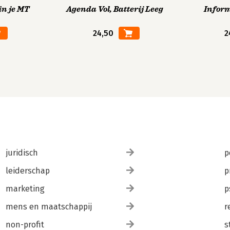
in je MT
Agenda Vol, Batterij Leeg
Infor
24,50
2
juridisch
p
leiderschap
p
marketing
p
mens en maatschappij
r
non-profit
s