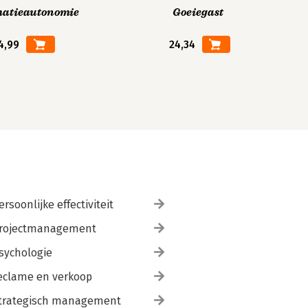
matieautonomie
Goeiegast
4,99
24,34
ersoonlijke effectiviteit
rojectmanagement
sychologie
eclame en verkoop
trategisch management