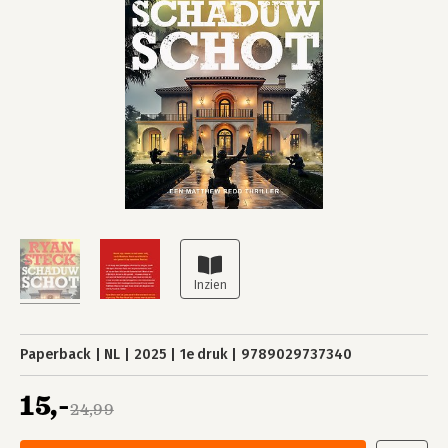
Paperback
NL
2025
1e druk
9789029737340
15,-
24,99