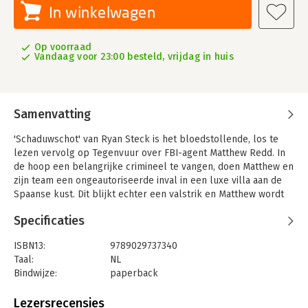
In winkelwagen
Op voorraad
Vandaag voor 23:00 besteld, vrijdag in huis
Samenvatting
'Schaduwschot' van Ryan Steck is het bloedstollende, los te
lezen vervolg op Tegenvuur over FBI-agent Matthew Redd. In
de hoop een belangrijke crimineel te vangen, doen Matthew en
zijn team een ongeautoriseerde inval in een luxe villa aan de
Spaanse kust. Dit blijkt echter een valstrik en Matthew wordt
naar huis gestuurd vanwege het negeren van bevelen.
Specificaties
Daar worden zijn vrouw en zieke zoontje aangevallen door een
motorbende. Matthew doet er alles aan zijn familie te
ISBN13:
9789029737340
beschermen, maar ontdekt al snel dat de bende tot meer in
Taal:
NL
staat is dan hij had kunnen vermoeden. Wanneer de
Bindwijze:
paperback
gezondheid van zijn zoontje achteruitgaat en het gezin in
Aantal pagina's:
384
financieel zwaar weer raakt, beseft Matthew dat hij deze strijd
Uitgever:
KokBoekencentrum Fictie
Lezersrecensies