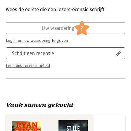
niet in zijn eentje aankan.
Druk:
1
Verschijningsdatum:
8-5-2025
Wees de eerste die een lezersrecensie schrijft!
Hoofdrubriek:
Thrillers en spanning
Serie:
Matthew Redd
?
Uw waardering
Log in om uw waardering te geven
Schrijf een recensie
Lees ons recensiebeleid
Vaak samen gekocht