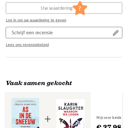
Hoofdrubriek:
Literatuur en romans
concentratiekamp Flossenbürg. Een indringende thriller over
Serie:
Hugo Fischer
?
Uw waardering
menselijkheid in tijden van onmenselijkheid – en de prijs van
verzet.
Log in om uw waardering te geven
'Hugo Fisher' is een historische thrillerreeks vol morele
spanning, historische intrige en aangrijpende menselijkheid.
Schrijf een recensie
Lees ons recensiebeleid
Vaak samen gekocht
Prijs voor beide
€ 37,98