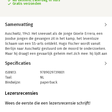
Nu besteld, zaterdag in huis
Gratis verzonden
Samenvatting
Auschwitz, 1943. Het sneeuwt als de jonge Gioele Errera, een
Joodse jongen die gevangen zit in het kamp, het levenloze
lichaam van een SS-arts ontdekt. Hugo Fischer wordt vanuit
Berlijn naar Auschwitz gestuurd om de moord te onderzoeken.
Maar hij draagt een gevaarlijk geheim met zich mee: hij lijdt aan
een degeneratieve ziekte, en zijn enige overlevingskans is
Specificaties
absolute loyaliteit aan het regime.
In de dagen die volgen, ontrafelt Hugo met hulp van Gioele en
ISBN13:
9789029739801
een dappere verpleegster niet alleen een complexe
Taal:
NL
moordzaak, maar ook een geheim verzet dat actief is binnen
Bindwijze:
paperback
het kamp. Terwijl hij geconfronteerd wordt met de gruwel van
Aantal pagina's:
336
de medische experimenten en het systeem dat hij tot dan toe
Uitgever:
KokBoekencentrum Fictie
Lezersrecensies
dacht te kennen, wordt hij gedwongen tot een morele keuze.
Druk:
1
Verschijningsdatum:
13-11-2025
Wees de eerste die een lezersrecensie schrijft!
'As in de sneeuw' van Oriana Ramunno is geïnspireerd op het
verhaal van haar grootvader, die gevangen zat in