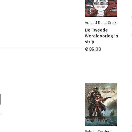
Arnaud De la Croix
De Tweede
Wereldoorlog in
strip
€ 35,00
n
Sylvain Cordurié