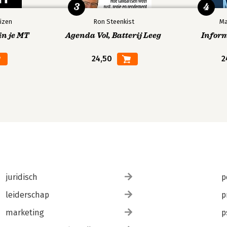
3
4
izen
Ron Steenkist
Ma
in je MT
Agenda Vol, Batterij Leeg
Infor
24,50
2
juridisch
p
leiderschap
p
marketing
p