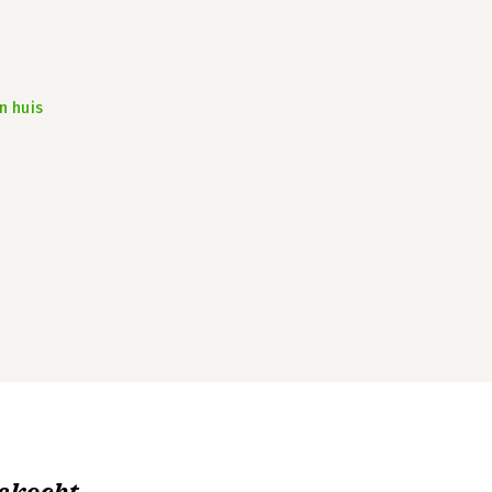
n huis
ekocht