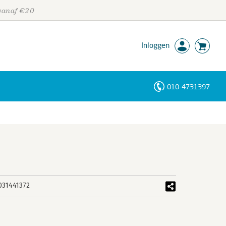
 vanaf €20
Inloggen
010-4731397
Personen
Trefwoorden
031441372