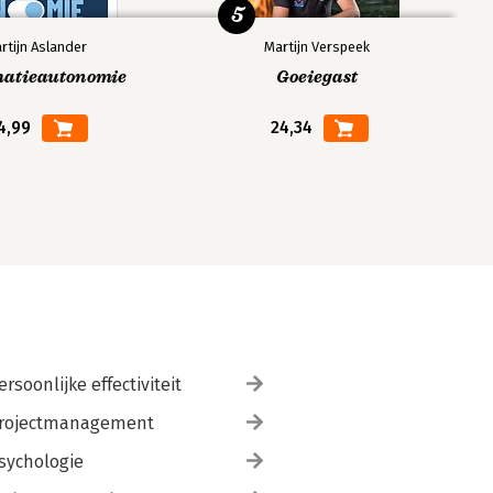
5
rtijn Aslander
Martijn Verspeek
matieautonomie
Goeiegast
4,99
24,34
ersoonlijke effectiviteit
rojectmanagement
sychologie