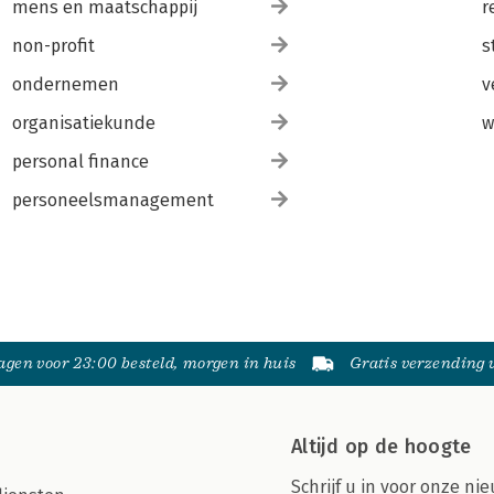
mens en maatschappij
r
non-profit
s
ondernemen
v
organisatiekunde
w
personal finance
personeelsmanagement
gen voor 23:00 besteld, morgen in huis
Gratis verzending
Altijd op de hoogte
Schrijf u in voor onze nie