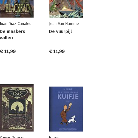
Juan Diaz Canales
Jean Van Hamme
De maskers
De vuurpijl
vallen
€ 11,99
€ 11,99
Xavier Dorison
Hergé