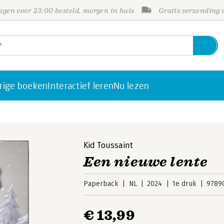
gen voor 23:00 besteld, morgen in huis
Gratis verzending
rige boeken
Interactief leren
Nu lezen
Kid Toussaint
Een nieuwe lente
Paperback
NL
2024
1e druk
9789
€ 13,99