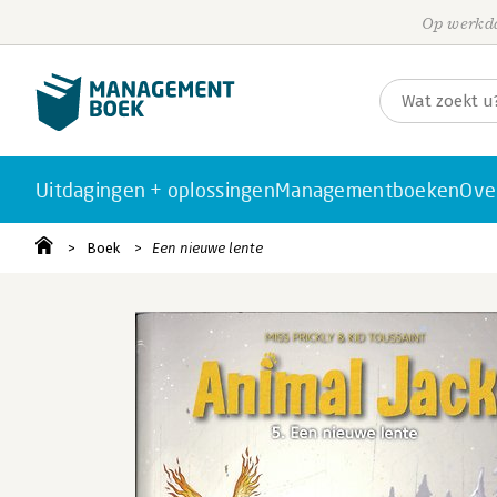
Op werkda
Uitdagingen + oplossingen
Managementboeken
Ove
Boek
Een nieuwe lente