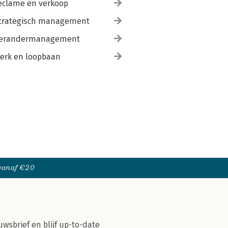
eclame en verkoop
trategisch management
erandermanagement
erk en loopbaan
 vanaf €20
uwsbrief en blijf up-to-date