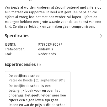
Van jongs af worden kinderen al geconfronteerd met cijfers op
hun toetsen en rapporten. In heel wat gevallen bepalen die
cijfers al vroeg hoe het met hen verder zal lopen. Cijfers en
metingen hebben een grote waarde voor de toekomst van een
kind. Ze zijn verleidelijk en ze maken geen compromissen.
Maar, cijfers en metingen zijn geen neutrale boodschappen. Ze
Specificaties
verhullen vaak de werkelijkheid die erachter schuilgaat. Je
kunt immers vragen stellen over ‘wat’ gemeten wordt en wat
ISBN13:
9789033496097
niet. Ook ‘waarom’ en niet in het minst ‘hoe’ gemeten wordt.
Trefwoorden:
onderwijs
Het optimisme, dat we alles kunnen becijferen en meten, is
Taal:
Nederlands
vaak bovenmaats. En dat geldt evenzeer voor het meten van
Bindwijze:
paperback
de kwaliteit van scholen en zelfs van de kwaliteit van het
Aantal pagina's:
288
Expertrecensies
(1)
onderwijs in een land.
Uitgever:
Acco, Uitgeverij
Druk:
1
De becijferde school
In dit boek stelt de auteur indringende vragen over het
Verschijningsdatum:
2-10-2014
Peter de Roode | 25 september 2018
omgaan met cijfers en indicatoren. Vaak worden cijfers
De becijferde school is een
kritiekloos naast elkaar gezet, zonder dat de achterliggende
Hoofdrubriek:
Schoolboeken
belangrijk boek voor en over het
aannames zichtbaar zijn. De signalen van een opkomend
onderwijs. Het geeft helder weer hoe
technocratisch denken wijzen naar een cultus van meten en
cijfers een eigen leven zijn gaan
cijferen. Vanuit zijn ervaring in het vergelijken van
leiden en wat de prijs is die de school
onderwijssystemen, illustreert de auteur de uitwassen daarvan.