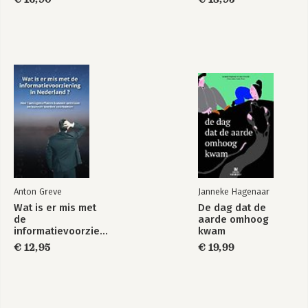
Anton Greve
Janneke Hagenaar
Wat is er mis met
De dag dat de
de
aarde omhoog
informatievoorziening
kwam
in Nederland ?
€ 12,95
€ 19,99