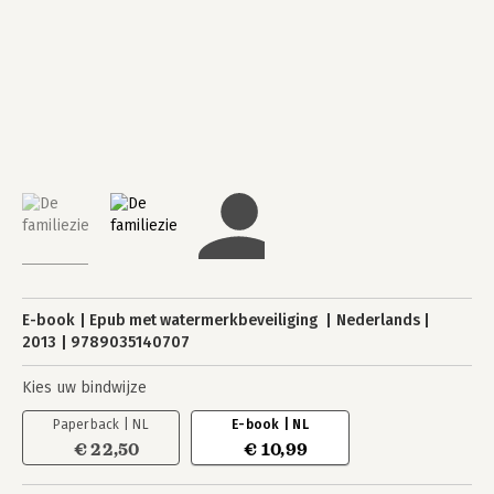
E-book
Epub met watermerkbeveiliging
Nederlands
2013
9789035140707
Kies uw bindwijze
Paperback | NL
E-book | NL
€ 22,50
€ 10,99