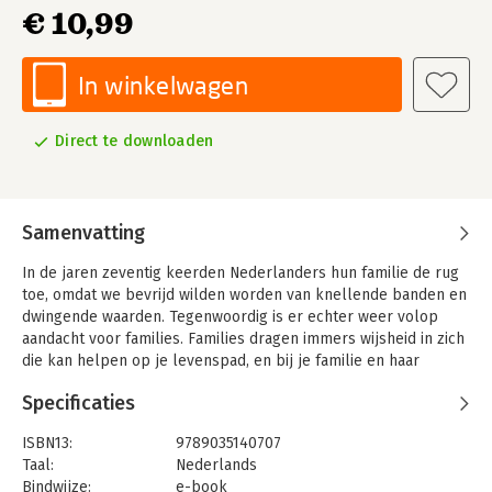
€ 10,99
In winkelwagen
Direct te downloaden
Samenvatting
In de jaren zeventig keerden Nederlanders hun familie de rug
toe, omdat we bevrijd wilden worden van knellende banden en
dwingende waarden. Tegenwoordig is er echter weer volop
aandacht voor families. Families dragen immers wijsheid in zich
die kan helpen op je levenspad, en bij je familie en haar
geschiedenis kun je steun vinden in moeilijke omstandigheden
Specificaties
en in tijden van kwetsbaarheid.
Maar hoe mobiliseer je deze familiewijsheid? Cruciaal is dat je
ISBN13:
9789035140707
inzicht krijgt in de manier waarop je familie is georganiseerd en
Taal:
Nederlands
op welke pijlers zij is opgetrokken. Wat is de geschiedenis van
Bindwijze:
e-book