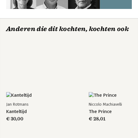
Anderen die dit kochten, kochten ook
Begeleiden van
Managen van
transities in teams
diversiteit op de
en organisaties
werkvloer
Bekijk alle boeken
Jan Rotmans
Niccolo Machiavelli
Kanteltijd
The Prince
€ 30,00
€ 28,01