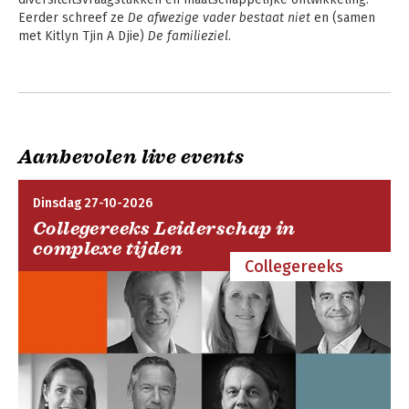
de werkvloer.
Eerder schreef ze 
De afwezige vader bestaat niet
 en (samen 
met Kitlyn Tjin A Djie) 
De familieziel
.
Andere boeken door Irene Zwaan
Aanbevolen live events
Dinsdag 27-10-2026
Collegereeks Leiderschap in
complexe tijden
Collegereeks
Beschermjassen
Als ik luister