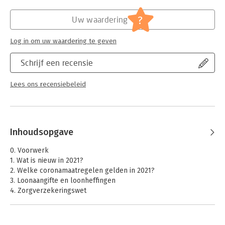
Hoofdrubriek:
Juridisch
Jongbloed:
Belastingrecht - Inkomstenbelasting
?
Uw waardering
Serie:
Nextens IB Almanak
Log in om uw waardering te geven
Schrijf een recensie
Lees ons recensiebeleid
Inhoudsopgave
0. Voorwerk
1. Wat is nieuw in 2021?
2. Welke coronamaatregelen gelden in 2021?
3. Loonaangifte en loonheffingen
4. Zorgverzekeringswet
5. Dienstbetrekking
6. Werknemer en inhoudingsplichtige nationaal
7. Loon