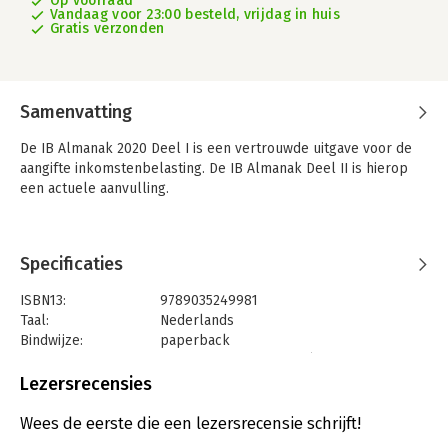
Op voorraad
Vandaag voor 23:00 besteld, vrijdag in huis
Gratis verzonden
Samenvatting
De IB Almanak 2020 Deel I is een vertrouwde uitgave voor de
aangifte inkomstenbelasting. De IB Almanak Deel II is hierop
een actuele aanvulling.
Specificaties
ISBN13:
9789035249981
Taal:
Nederlands
Bindwijze:
paperback
Uitgever:
LNRS Data Services BV (v.h. Reed
Bussiness)
Lezersrecensies
Druk:
9
Verschijningsdatum:
23-3-2021
Wees de eerste die een lezersrecensie schrijft!