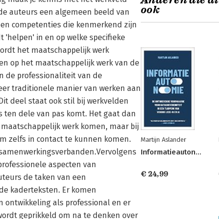
Anderen die di
ook
n de auteurs een algemeen beeld van
en en competenties die kenmerkend zijn
 'helpen' in en op welke specifieke
wordt het maatschappelijk werk
even op het maatschappelijk werk van de
 de professionaliteit van de
eer traditionele manier van werken aan
t deel staat ook stil bij werkvelden
ts ten dele van pas komt. Het gaat dan
t maatschappelijk werk komen, maar bij
om zelfs in contact te kunnen komen.
Martijn Aslander
e samenwerkingsverbanden.Vervolgens
Informatieautonomie
ij professionele aspecten van
€ 24,99
auteurs de taken van een
nde kaderteksten. Er komen
 ontwikkeling als professional en er
 wordt geprikkeld om na te denken over