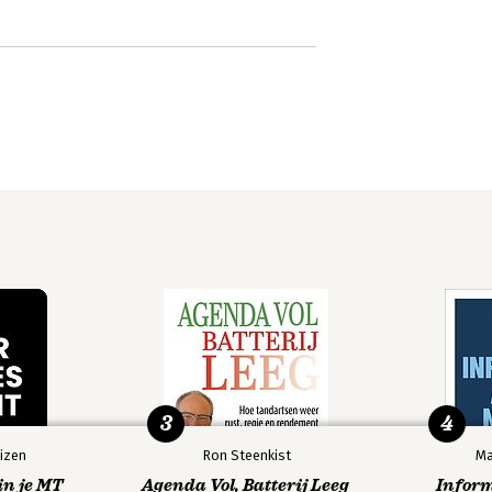
3
4
izen
Ron Steenkist
Ma
in je MT
Agenda Vol, Batterij Leeg
Infor