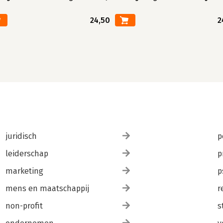
24,50
2
juridisch
p
leiderschap
p
marketing
p
mens en maatschappij
r
non-profit
s