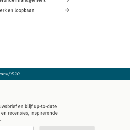
erandermanagement
erk en loopbaan
 vanaf €20
uwsbrief en blijf up-to-date
 en recensies, inspirerende
s.