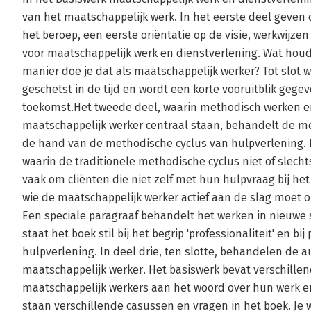
van het maatschappelijk werk. In het eerste deel geve
het beroep, een eerste oriëntatie op de visie, werkwijz
voor maatschappelijk werk en dienstverlening. Wat houdt
manier doe je dat als maatschappelijk werker? Tot slot 
geschetst in de tijd en wordt een korte vooruitblik geg
toekomst.Het tweede deel, waarin methodisch werken en
maatschappelijk werker centraal staan, behandelt de m
de hand van de methodische cyclus van hulpverlening. Di
waarin de traditionele methodische cyclus niet of slech
vaak om cliënten die niet zelf met hun hulpvraag bij he
wie de maatschappelijk werker actief aan de slag moet 
Een speciale paragraaf behandelt het werken in nieuw
staat het boek stil bij het begrip 'professionaliteit' en b
hulpverlening. In deel drie, ten slotte, behandelen de 
maatschappelijk werker. Het basiswerk bevat verschille
maatschappelijk werkers aan het woord over hun werk en
staan verschillende casussen en vragen in het boek. Je