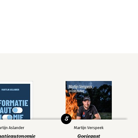
5
rtijn Aslander
Martijn Verspeek
matieautonomie
Goeiegast