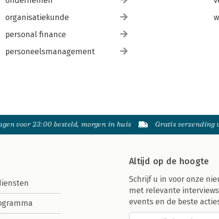
ondernemen
v
organisatiekunde
w
personal finance
personeelsmanagement
gen voor 23:00 besteld, morgen in huis
Gratis verzending
Altijd op de hoogte
Schrijf u in voor onze nie
diensten
met relevante interviews
events en de beste actie
rogramma