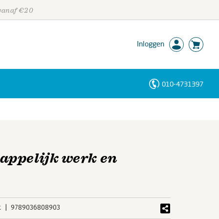
 vanaf €20
Inloggen
010-4731397
Personen
Trefwoorden
appelijk werk en
k
9789036808903