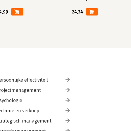
4,99
24,34
ersoonlijke effectiviteit
rojectmanagement
sychologie
eclame en verkoop
trategisch management