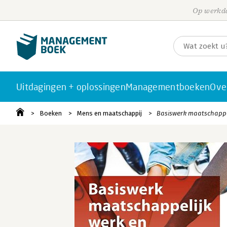
Op werkda
Uitdagingen + oplossingen
Managementboeken
Ove
Boeken
Mens en maatschappij
Basiswerk maatschappel