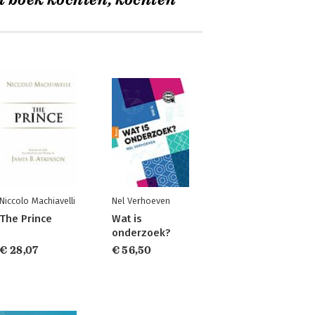
t boek kochten, kochten
Niccolo Machiavelli
Nel Verhoeven
The Prince
Wat is
onderzoek?
€ 28,07
€ 56,50