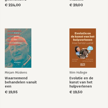
Elleboog, pols en
€ 224,00
€ 29,00
hand
Mirjam Müskens
Wim Hullegie
Waarnemend
Evolutie en de
behandelen vanuit
kunst van het
een
hulpverlenen
sensomotorisch
€ 19,95
€ 19,50
perspectief