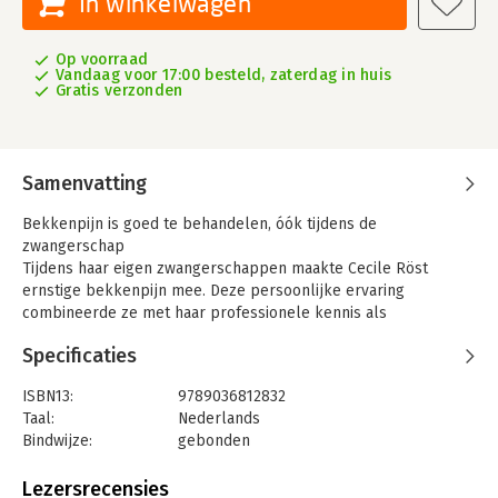
In winkelwagen
Op voorraad
Vandaag voor 17:00 besteld, zaterdag in huis
Gratis verzonden
Samenvatting
Bekkenpijn is goed te behandelen, óók tijdens de
zwangerschap
Tijdens haar eigen zwangerschappen maakte Cecile Röst
ernstige bekkenpijn mee. Deze persoonlijke ervaring
combineerde ze met haar professionele kennis als
orthopedisch manueel therapeute. Zo kwam zij tot een
Specificaties
effectieve aanpak van bekkenpijn. De afgelopen 15 jaar heeft
ze veel wetenschappelijk onderzoek verricht. Inmiddels wordt
ISBN13:
9789036812832
de Röstmethode veelvuldig toegepast door patiënten én
Taal:
Nederlands
hulpverleners, en wordt deze aangeraden door
Bindwijze:
gebonden
verloskundigen en artsen in heel Nederland maar ook
Aantal pagina's:
110
daarbuiten.
Uitgever:
Springer Media B.V.
Lezersrecensies
De patiënten die de Röstmethode volgen, gebruiken geen