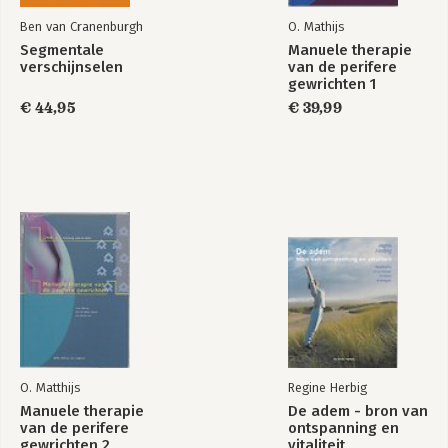
Ben van Cranenburgh
O. Mathijs
Segmentale
Manuele therapie
verschijnselen
van de perifere
gewrichten 1
Algemeen,
€ 44,95
€ 39,99
bindweefsel,
schoudergordel
O. Matthijs
Regine Herbig
Manuele therapie
De adem - bron van
van de perifere
ontspanning en
gewrichten 2
vitaliteit