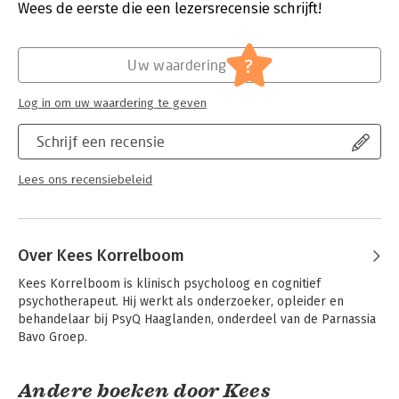
Verschijningsdatum:
12-5-2023
Wees de eerste die een lezersrecensie schrijft!
therapie, daarnaast kan het ook voor behandeling in groepen
gebruikt worden.
Hoofdrubriek:
Psychologie
De behandeling wordt stap voor stap beschreven. Daarbij
Serie:
Protocollen voor de GGZ
?
wordt de praktijk uitvoerig geïllustreerd aan de hand van
Uw waardering
casuïstiek en videofragmenten van therapiesessies.
Het behandelprotocol
COMET voor negatief zelfbeeld
bestaat
Log in om uw waardering te geven
uit een handleiding voor de therapeut en een werkboek voor
de cliënt:
Verbeter uw zelfbeeld in 7 stappen
.
Schrijf een recensie
COMET voor negatief zelfbeeld
is onderdeel van de reeks
Protocollen voor de ggz. Elk deel geeft een stapsgewijze
Lees ons recensiebeleid
omschrijving van de behandeling van een specifieke
psychische aandoening weer. De theorie is beknopt en berust
op wetenschappelijke evidentie. Protocollen voor de ggz is
bedoeld voor psychologen, psychotherapeuten, psychiaters en
Over Kees Korrelboom
andere hulpverleners.
Kees Korrelboom is klinisch psycholoog en cognitief 
psychotherapeut. Hij werkt als onderzoeker, opleider en 
behandelaar bij PsyQ Haaglanden, onderdeel van de Parnassia 
Bavo Groep.
Andere boeken door Kees