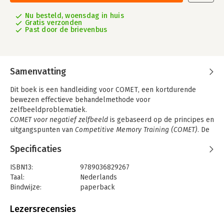
Nu besteld, woensdag in huis
Gratis verzonden
Past door de brievenbus
Samenvatting
Dit boek is een handleiding voor COMET, een kortdurende
bewezen effectieve behandelmethode voor
zelfbeeldproblematiek.
COMET voor negatief zelfbeeld
is gebaseerd op de principes en
uitgangspunten van
Competitive Memory Training (COMET)
. De
methode geeft goede behandelresultaten op verschillende
Specificaties
probleemgebieden, waaronder negatief zelfbeeld. COMET kan
gecombineerd worden met cognitieve gedragstherapie voor
ISBN13:
9789036829267
diverse andere problemen, zoals stemmingsproblemen,
Taal:
Nederlands
psychose, autisme, eetstoornissen,
Bindwijze:
paperback
persoonlijkheidsproblematiek, of een angststoornis.
Aantal pagina's:
125
Deze 2e editie van dit veelgebruikte behandelprotocol
COMET
Uitgever:
Springer Media B.V.
Lezersrecensies
voor negatief zelfbeeld
is volledig geactualiseerd. In deze
Druk:
2
nieuwe editie ligt de focus op de toepassing in de individuele