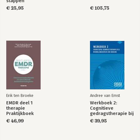
stappen
€ 25,95
€ 105,75
Praktijkboek
Geïntegreerde
geïntegreerde
cognitieve
cognitieve
gedragstherapie
gedragstherapie
Bekijk alle boeken
Erik ten Broeke
Andree van Emst
EMDR deel 1
Werkboek 2:
therapie
Cognitieve
Praktijkboek
gedragstherapie bij
middelengebruik en
€ 46,99
€ 39,95
gokken: Set 4
exemplaren