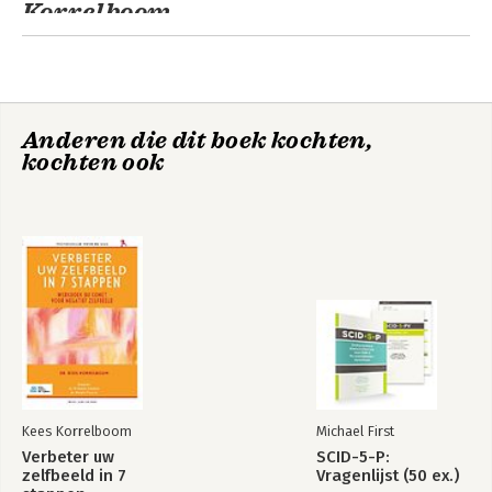
Korrelboom
Anderen die dit boek kochten,
kochten ook
Cognitieve
Verbeter uw
gedragstherapie:
zelfbeeld in 7
de
stappen
basisvaardigheden
(herziening)
Kees Korrelboom
Michael First
Verbeter uw
SCID-5-P:
zelfbeeld in 7
Vragenlijst (50 ex.)