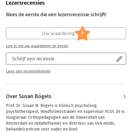
Uitgever:
Bohn Stafleu van Loghum
Lezersrecensies
Jouw hulpverlener heeft een eigen boek, dat heet Preventie en
Druk:
3
behandeling van angststoornissen bij kinderen en jongeren.
Verschijningsdatum:
5-6-2026
Wees de eerste die een lezersrecensie schrijft!
Daarbij zit ook een apart online werkboek voor ouders.
Hoofdrubriek:
Psychologie
Serie:
Kind en adolescent praktijkreeks
?
Uw waardering
Log in om uw waardering te geven
Schrijf een recensie
Lees ons recensiebeleid
Over Susan Bögels
Prof. Dr. Susan M. Bögels is klinisch psycholoog, 
psychotherapeut, mindfulnesstrainer en supervisor VCGt. Ze is 
hoogleraar Orthopedagogiek aan de Universiteit van 
Amsterdam en initiatiefnemer en directeur van UvA minds, 
behandelcentrum voor ouder en kind.