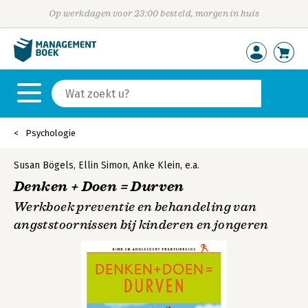
Op werkdagen voor 23:00 besteld, morgen in huis
Psychologie
Susan Bögels
,
Ellin Simon
,
Anke Klein
,
e.a.
Denken + Doen = Durven
Werkboek preventie en behandeling van
angststoornissen bij kinderen en jongeren