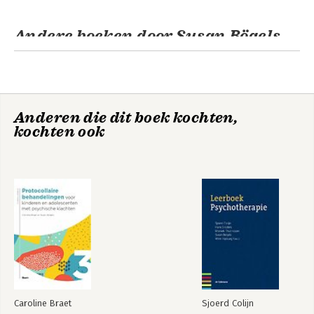
Andere boeken door Susan Bögels
Anderen die dit boek kochten,
kochten ook
Cognitieve therapie
Preventie en
behandeling van
angststoornissen
bij kinderen en
jongeren
Caroline Braet
Sjoerd Colijn