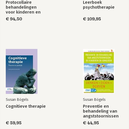
Protocollaire
Leerboek
behandelingen
psychotherapie
voor kinderen en
adolescenten met
€ 94,50
€ 109,95
psychische
klachten deel 3
Leerboek
Protocollaire
psychotherapie
behandelingen
voor kinderen en
adolescenten met
psychische
klachten deel 3
Bekijk alle boeken
Susan Bögels
Susan Bögels
Cognitieve therapie
Preventie en
behandeling van
angststoornissen
bij kinderen en
€ 59,95
€ 44,95
jongeren