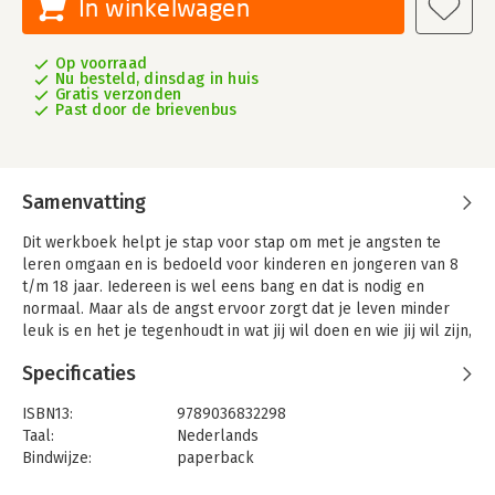
In winkelwagen
Op voorraad
Nu besteld, dinsdag in huis
Gratis verzonden
Past door de brievenbus
Samenvatting
Dit werkboek helpt je stap voor stap om met je angsten te
leren omgaan en is bedoeld voor kinderen en jongeren van 8
t/m 18 jaar. Iedereen is wel eens bang en dat is nodig en
normaal. Maar als de angst ervoor zorgt dat je leven minder
leuk is en het je tegenhoudt in wat jij wil doen en wie jij wil zijn,
is het tijd om die angst aan te pakken. Er is echt iets aan te
Specificaties
doen!
Denken + Doen = Durven begint met uitleg over wat angst is en
ISBN13:
9789036832298
daarna zijn er veel oefeningen om angst te verminderen en
Taal:
Nederlands
vermijding te overwinnen. Je doet de oefeningen niet alleen,
Bindwijze:
paperback
maar samen met een hulpverlener die je uit zal leggen hoe dit
Aantal pagina's:
104
boek werkt.